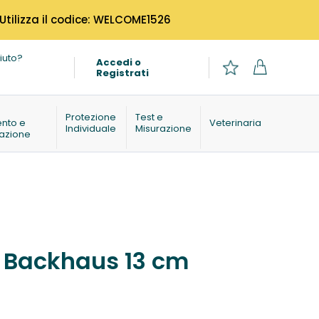
 Utilizza il codice: WELCOME1526
iuto?
Accedi o
Registrati
o
Protezione
Test e
ento e
Veterinaria
Individuale
Misurazione
azione
i Backhaus 13 cm