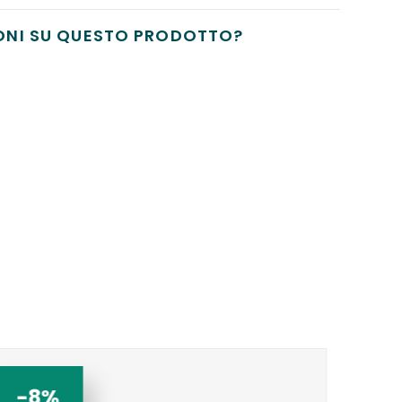
ONI SU QUESTO PRODOTTO?
-8%
-1