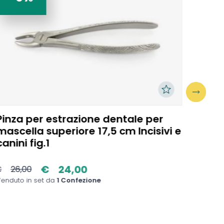
Pinza per estrazione dentale per
Explo
mascella superiore 17,5 cm Incisivi e
dent
canini fig.1
€
24,00
€
26,00
€
3,2
enduto in set da
1 Confezione
Venduto