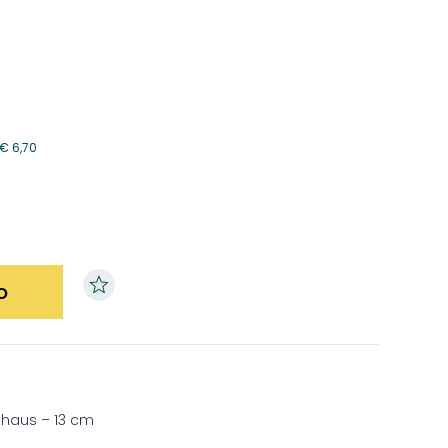
€
6,70
o
ckhaus – 13 cm