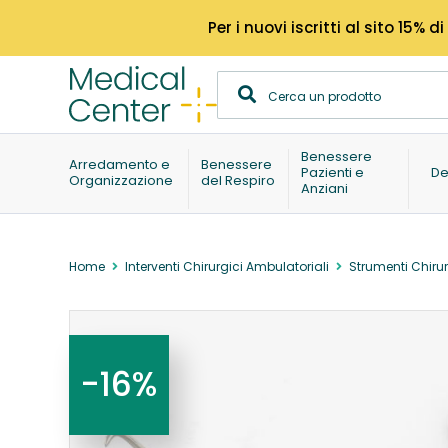
Per i nuovi iscritti al sito 15
Benessere
Arredamento e
Benessere
Pazienti e
De
Organizzazione
del Respiro
Anziani
Home
Interventi Chirurgici Ambulatoriali
Strumenti Chirur
-16%