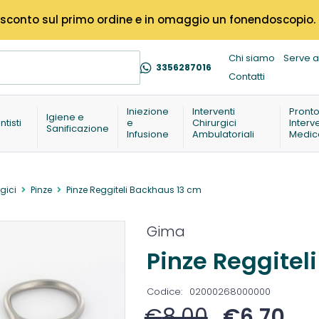
% di sconto sul primo ordine e in omaggio un fonendoscopio.
Chi siamo
Serve a
3356287016
Contatti
Iniezione
Interventi
Pront
Igiene e
ntisti
e
Chirurgici
Interv
Sanificazione
Infusione
Ambulatoriali
Medic
gici
Pinze
Pinze Reggiteli Backhaus 13 cm
Gima
Pinze Reggitel
Codice:
02000268000000
€
8,00
€
6,70