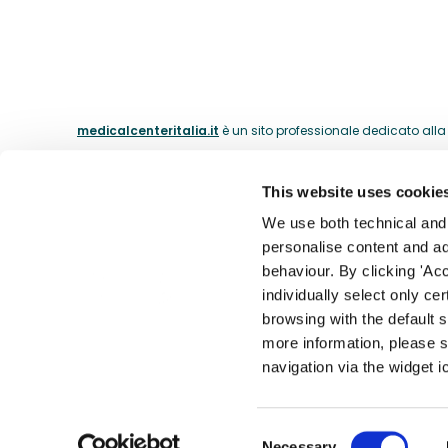
medicalcenteritalia.it
è un sito professionale dedicato alla c
This website uses cookie
ABOUT
We use both technical and p
personalise content and ads
La nostra 
behaviour. By clicking 'Acc
Il catalogo dei medici dal 1974.
individually select only ce
I nostri m
browsing with the default 
Contatti
more information, please s
Accessibil
navigation via the widget i
Theras Consumer Health S.R.L. - Div. Medical Center - Partita
Consent
Necessary