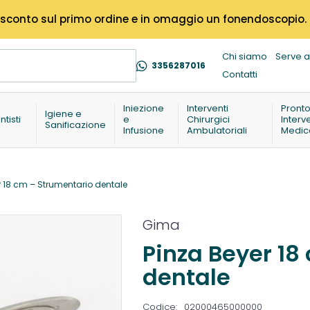
% di sconto sul primo ordine e in omaggio un fonendoscopio.
Chi siamo
Serve a
3356287016
Contatti
Iniezione
Interventi
Pront
Igiene e
ntisti
e
Chirurgici
Interv
Sanificazione
Infusione
Ambulatoriali
Medic
r 18 cm – Strumentario dentale
Gima
Pinza Beyer 18
dentale
Codice:
02000465000000