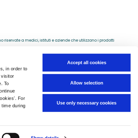
riservate a medici, istituti e aziende che utilizzano i prodotti
Accept all cookies
s, in order to
Guida all'acquisto
visitor
si
Allow selection
e. To
Preventivi per ordini speciali
continue
Domande frequenti
ookies'. For
Use only necessary cookies
Mappa del sito
 time during
Show details