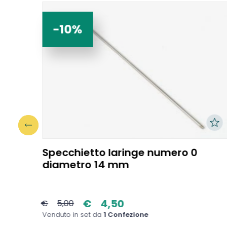
-10%
er
Specchietto laringe numero 0
i e
diametro 14 mm
€
4,50
€
5,00
Venduto in set da
1 Confezione