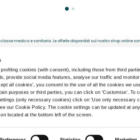
lasse medica e sanitaria. Le offerte disponibili sul nostro shop online sono 
acquistati per la loro attività professionale.
s
HELP CENTER
rofiling cookies (with consent), including those from third partie
, provide social media features, analyse our traffic and monitor 
storia
Registrazione, Profilo e Acces
ept all cookies', you consent to the use of all the cookies we us
rtain purposes or third parties, you can click on 'Customise'. To 
archi
Spedizioni, Consegne e Resi
settings (only necessary cookies) click on 'Use only necessary c
Pagamento e Fatturazione
ee our Cookie Policy. The cookie settings can be updated at any
ità
con located at the bottom left of the screen.
 IVA 14304560965
Preferences
Statistics
Marketing