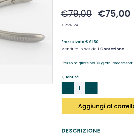
€
79,00
€
75,00
+ 22% IVA
Prezzo ivato:
€
91,50
Venduto in set da
1 Confezione
Prezzo migliore nei 30 giorni precedenti:
Quantità
Aggiungi al carrell
DESCRIZIONE