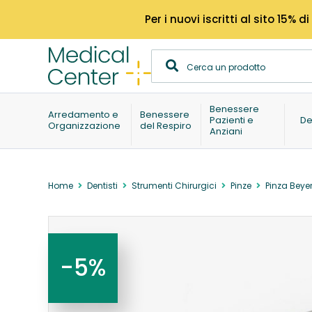
Per i nuovi iscritti al sito 15
Benessere
Arredamento e
Benessere
Pazienti e
De
Organizzazione
del Respiro
Anziani
Home
Dentisti
Strumenti Chirurgici
Pinze
Pinza Beye
-5%