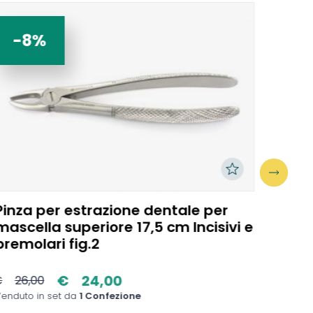
-8%
-1
Pinza per estrazione dentale per
Sond
mascella superiore 17,5 cm Incisivi e
premolari fig.2
€
24,00
€
26,00
€
4,
enduto in set da
1 Confezione
Venduto