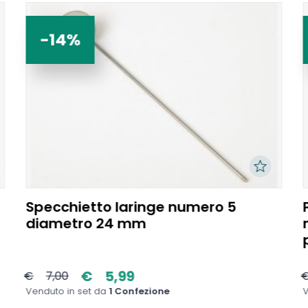
-14%
Specchietto laringe numero 5
diametro 24 mm
€
5,99
€
7,00
Venduto in set da
1 Confezione
V