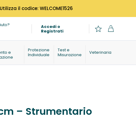
 Utilizza il codice: WELCOME1526
iuto?
Accedi o
Registrati
o
Protezione
Test e
ento e
Veterinaria
Individuale
Misurazione
azione
 cm – Strumentario