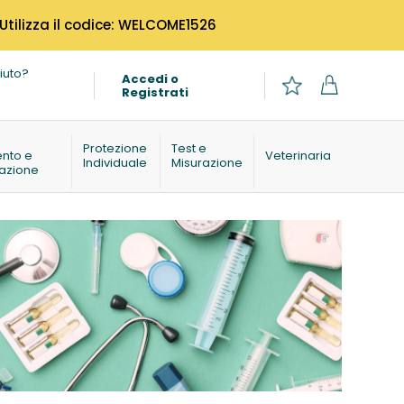
 Utilizza il codice: WELCOME1526
iuto?
Accedi o
Registrati
o
Protezione
Test e
ento e
Veterinaria
Individuale
Misurazione
azione