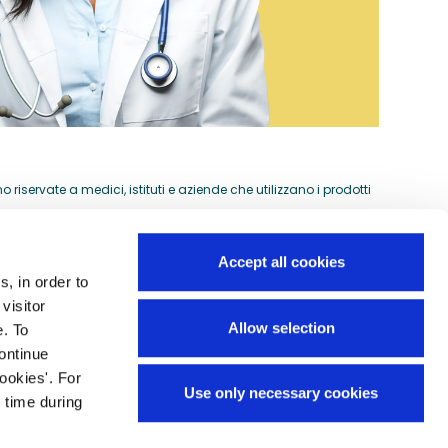
riservate a medici, istituti e aziende che utilizzano i prodotti
Accept all cookies
s, in order to
Guida all'acquisto
visitor
si
Allow selection
e. To
Preventivi per ordini speciali
continue
Domande frequenti
ookies'. For
Use only necessary cookies
Mappa del sito
 time during