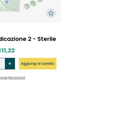
icazione 2 - Sterile
€
11,22
Aggiungi al carrello
2000678000000