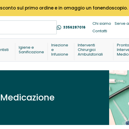
% di sconto sul primo ordine e in omaggio un fonendoscopio.
Chi siamo
Serve a
3356287016
Contatti
Iniezione
Interventi
Pront
Igiene e
ntisti
e
Chirurgici
Interv
Sanificazione
Infusione
Ambulatoriali
Medic
t Medicazione