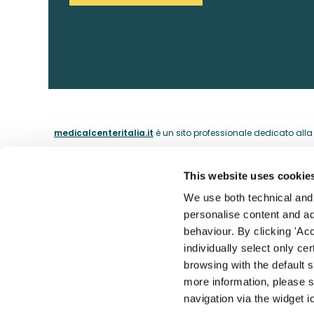
medicalcenteritalia.it
è un sito professionale dedicato alla c
This website uses cookie
ABOUT
We use both technical and p
personalise content and ads
La nostra 
behaviour. By clicking 'Acc
Il catalogo dei medici dal 1974.
individually select only ce
I nostri m
browsing with the default 
Contatti
more information, please s
Accessibil
navigation via the widget i