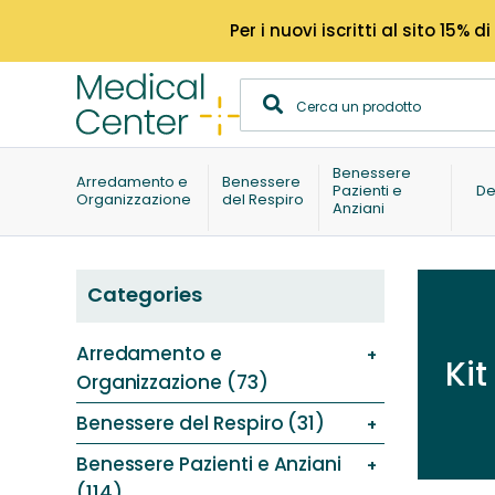
Per i nuovi iscritti al sito 15
Benessere
Arredamento e
Benessere
Pazienti e
De
Organizzazione
del Respiro
Anziani
Categories
Arredamento e
Ki
Organizzazione (73)
Benessere del Respiro (31)
Benessere Pazienti e Anziani
(114)