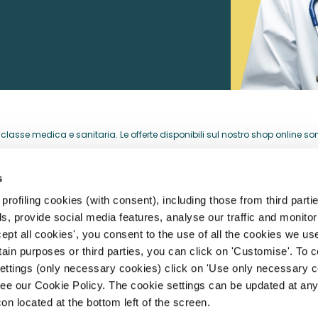
lasse medica e sanitaria. Le offerte disponibili sul nostro shop online sono 
acquistati per la loro attività professionale.
s
HELP CENTER
rofiling cookies (with consent), including those from third partie
, provide social media features, analyse our traffic and monitor 
storia
Registrazione, Profilo e Acces
ept all cookies', you consent to the use of all the cookies we us
rtain purposes or third parties, you can click on 'Customise'. To 
archi
Spedizioni, Consegne e Resi
settings (only necessary cookies) click on 'Use only necessary c
Pagamento e Fatturazione
ee our Cookie Policy. The cookie settings can be updated at any
ità
con located at the bottom left of the screen.