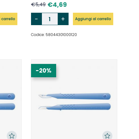
€
4,69
€
5,49
 carrello
Aggiungi al carrello
Codice: 58044301000120
-20%