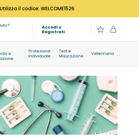
 Utilizza il codice: WELCOME1526
iuto?
Accedi o
Registrati
o
Protezione
Test e
ento e
Veterinaria
Individuale
Misurazione
azione