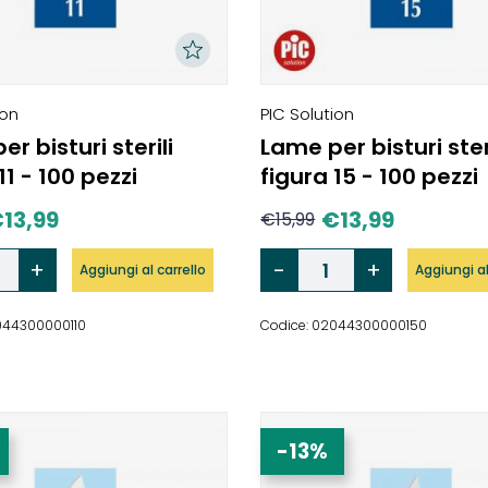
ion
PIC Solution
r bisturi sterili
Lame per bisturi ster
11 - 100 pezzi
figura 15 - 100 pezzi
€
13,99
€
13,99
€
15,99
Aggiungi al carrello
Aggiungi al
044300000110
Codice: 02044300000150
-13%