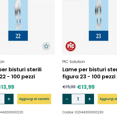
ion
PIC Solution
r bisturi sterili
Lame per bisturi ster
22 - 100 pezzi
figura 23 - 100 pezzi
€
13,99
€
13,99
€
15,99
Aggiungi al carrello
Aggiungi al
2044300000220
Codice: 02044300000230