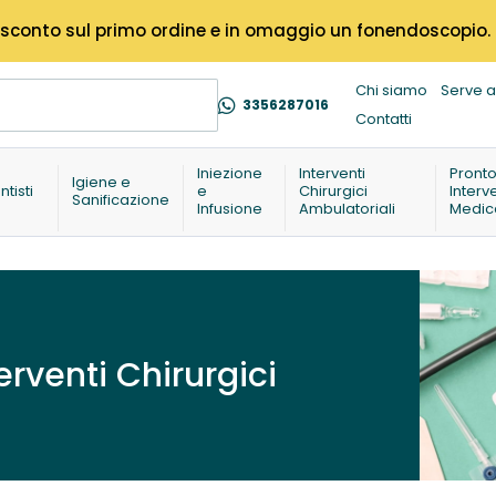
% di sconto sul primo ordine e in omaggio un fonendoscopio.
Chi siamo
Serve a
3356287016
Contatti
Iniezione
Interventi
Pront
Igiene e
ntisti
e
Chirurgici
Interv
Sanificazione
Infusione
Ambulatoriali
Medic
erventi Chirurgici