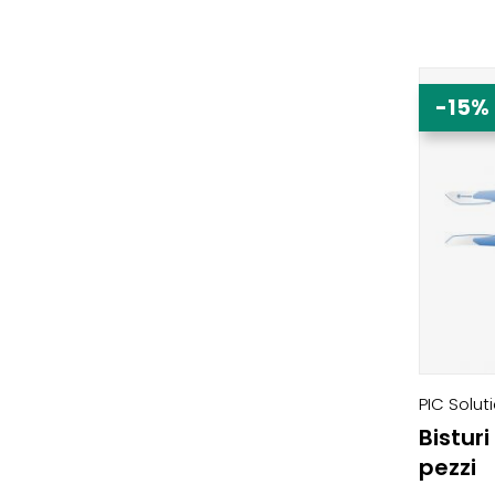
-15%
PIC Solut
Bisturi
pezzi