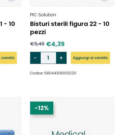
PIC Solution
1 - 10
Bisturi sterili figura 22 - 10
pezzi
€
4,39
€
5,49
 carrello
Aggiungi al carrello
Codice: 58044301000220
-12%