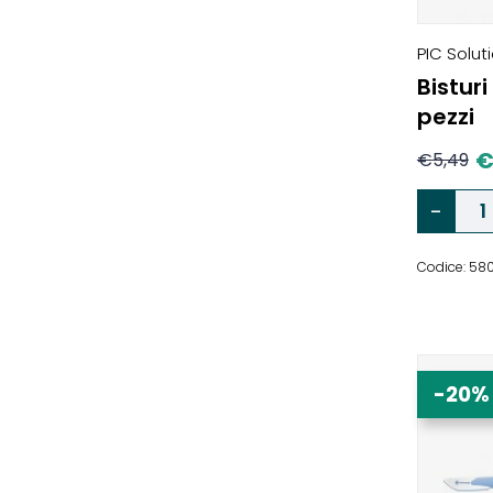
PIC Solut
Bisturi
pezzi
€
5,49
Codice: 58
-20%