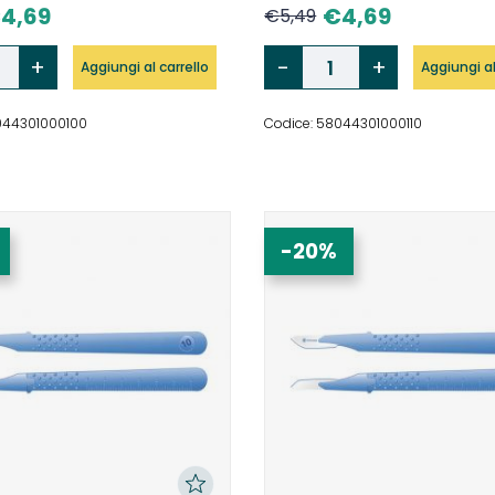
€
4,69
€
4,69
€
5,49
Aggiungi al carrello
Aggiungi al
044301000100
Codice: 58044301000110
-20%