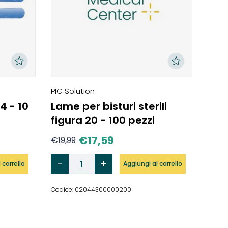
PIC Solution
24 - 10
Lame per bisturi sterili
figura 20 - 100 pezzi
€
17,59
€
19,99
 carrello
Aggiungi al carrello
Codice: 02044300000200