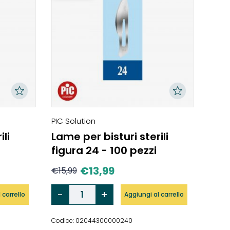
PIC Solution
ili
Lame per bisturi sterili
figura 24 - 100 pezzi
€
13,99
€
15,99
 carrello
Aggiungi al carrello
Codice: 02044300000240