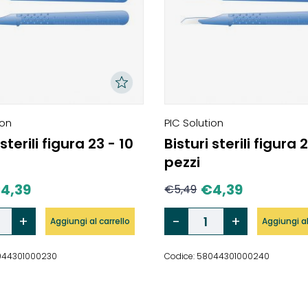
ion
PIC Solution
 sterili figura 23 - 10
Bisturi sterili figura 
pezzi
€
4,39
€
4,39
€
5,49
Aggiungi al carrello
Aggiungi al
044301000230
Codice: 58044301000240