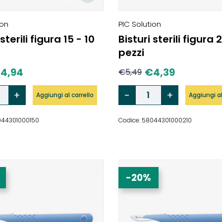
ion
PIC Solution
 sterili figura 15 - 10
Bisturi sterili figura 2
pezzi
€
4,94
€
4,39
€
5,49
Aggiungi al carrello
Aggiungi al
044301000150
Codice: 58044301000210
-20%