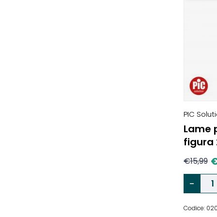
PIC Solut
Lame pe
figura 
€
15,99
Codice: 0