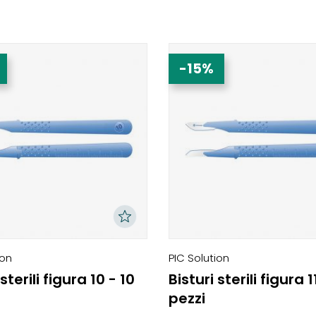
-15%
ion
PIC Solution
 sterili figura 10 - 10
Bisturi sterili figura 1
pezzi