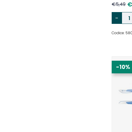
€
5,49
Codice: 58
-10%