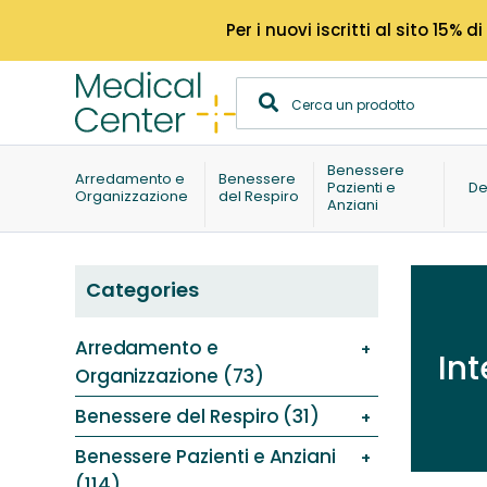
Per i nuovi iscritti al sito 15
Benessere
Arredamento e
Benessere
Pazienti e
De
Organizzazione
del Respiro
Anziani
Categories
Arredamento e
Int
Organizzazione (73)
Benessere del Respiro (31)
Benessere Pazienti e Anziani
(114)