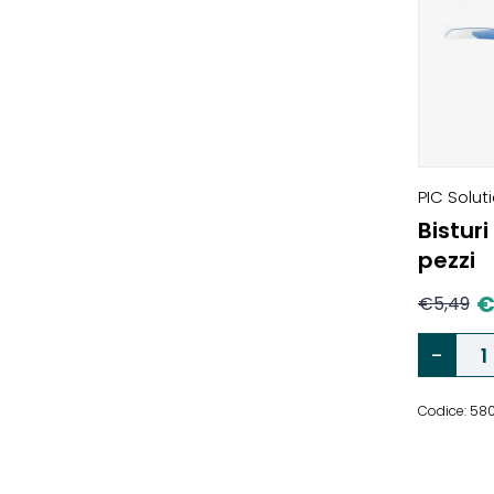
PIC Solut
Bisturi
pezzi
€
5,49
Codice: 58