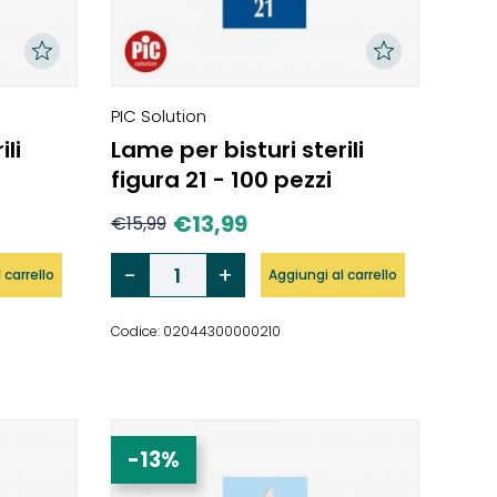
PIC Solution
ili
Lame per bisturi sterili
figura 21 - 100 pezzi
€
13,99
€
15,99
 carrello
Aggiungi al carrello
Codice: 02044300000210
-13%