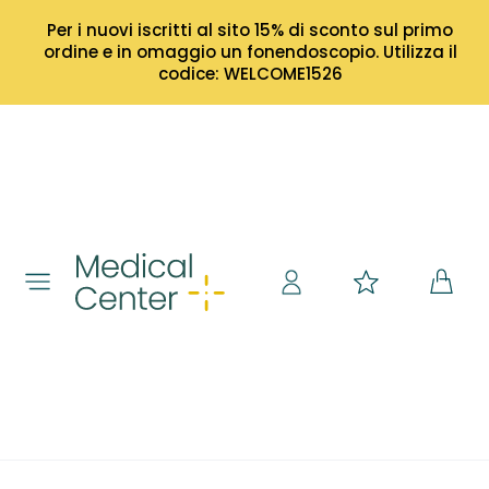
Per i nuovi iscritti al sito 15% di sconto sul primo
ordine e in omaggio un fonendoscopio. Utilizza il
codice: WELCOME1526