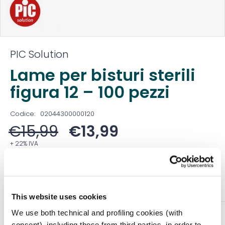
PIC Solution
Lame per bisturi sterili
figura 12 – 100 pezzi
Codice:
02044300000120
€
15,99
€
13,99
+ 22% IVA
Prezzo ivato:
€
17,07
Venduto in set da
1 Confezione
This website uses cookies
We use both technical and profiling cookies (with
DESCRIZIONE
consent), including those from third parties, in order to