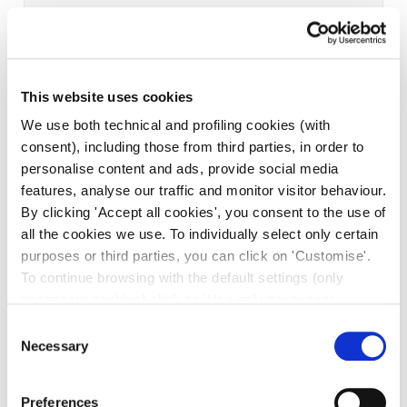
This website uses cookies
We use both technical and profiling cookies (with
consent), including those from third parties, in order to
personalise content and ads, provide social media
features, analyse our traffic and monitor visitor behaviour.
By clicking 'Accept all cookies', you consent to the use of
all the cookies we use. To individually select only certain
purposes or third parties, you can click on 'Customise'.
To continue browsing with the default settings (only
necessary cookies) click on 'Use only necessary
cookies'. For more information, please see our Cookie
Consent
Policy. The cookie settings can be updated at any time
Necessary
Selection
during navigation via the widget icon located at the
bottom left of the screen.
Preferences