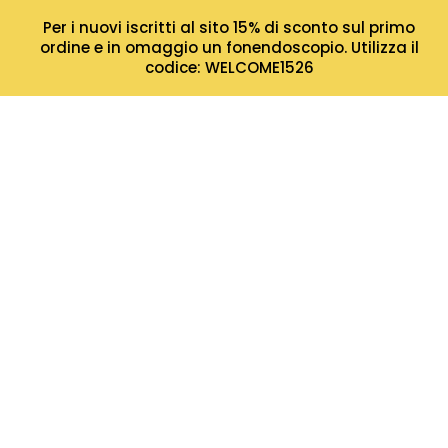
Per i nuovi iscritti al sito 15% di sconto sul primo
ordine e in omaggio un fonendoscopio. Utilizza il
codice: WELCOME1526