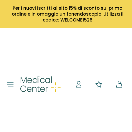
Per i nuovi iscritti al sito 15% di sconto sul primo
ordine e in omaggio un fonendoscopio. Utilizza il
codice: WELCOME1526