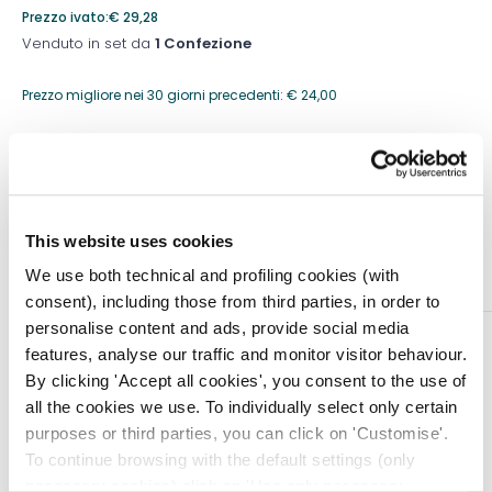
Prezzo ivato:
€
29,28
Venduto in set da
1 Confezione
Prezzo migliore nei 30 giorni precedenti:
€
24,00
Quantità
This website uses cookies
Aggiungi al carrello
We use both technical and profiling cookies (with
consent), including those from third parties, in order to
personalise content and ads, provide social media
DESCRIZIONE
features, analyse our traffic and monitor visitor behaviour.
Gambaletti, calze e collant progettati per le donne
By clicking 'Accept all cookies', you consent to the use of
dinamiche di oggi che necessitano di una
all the cookies we use. To individually select only certain
compressione elastica senza rinunciare allo stile.
purposes or third parties, you can click on 'Customise'.
To continue browsing with the default settings (only
I prodotti di questa elegante linea presentano un vero
necessary cookies) click on 'Use only necessary