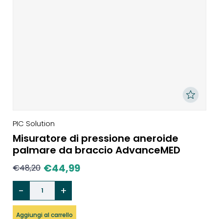
PIC Solution
Misuratore di pressione aneroide
palmare da braccio AdvanceMED
€
44,99
€
48,20
Aggiungi al carrello