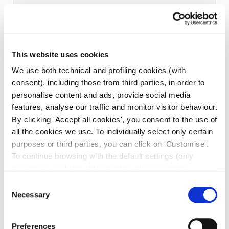
This website uses cookies
We use both technical and profiling cookies (with
consent), including those from third parties, in order to
personalise content and ads, provide social media
features, analyse our traffic and monitor visitor behaviour.
By clicking 'Accept all cookies', you consent to the use of
all the cookies we use. To individually select only certain
purposes or third parties, you can click on 'Customise'.
To continue browsing with the default settings (only
necessary cookies) click on 'Use only necessary
cookies'. For more information, please see our Cookie
Consent
Policy. The cookie settings can be updated at any time
Necessary
Selection
during navigation via the widget icon located at the
bottom left of the screen.
Preferences