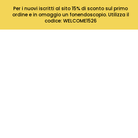
Per i nuovi iscritti al sito 15% di sconto sul primo
ordine e in omaggio un fonendoscopio. Utilizza il
codice: WELCOME1526