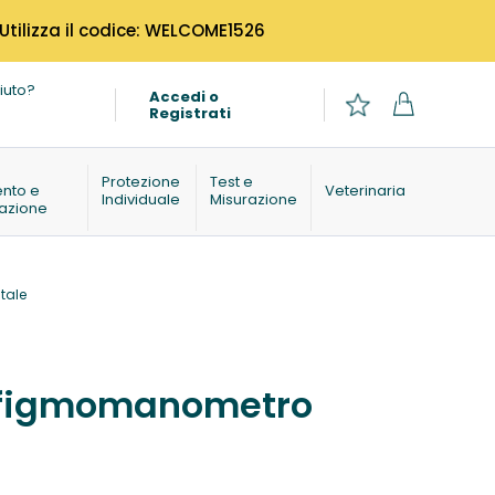
 Utilizza il codice: WELCOME1526
iuto?
Accedi o
Registrati
o
Protezione
Test e
ento e
Veterinaria
Individuale
Misurazione
azione
tale
 sfigmomanometro