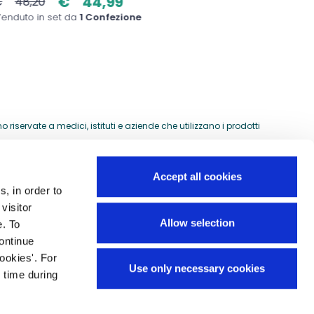
€
44,99
€
48,20
€
33,
enduto in set da
1 Confezione
Venduto
riservate a medici, istituti e aziende che utilizzano i prodotti
Accept all cookies
s, in order to
Guida all'acquisto
visitor
si
Allow selection
e. To
Preventivi per ordini speciali
continue
Domande frequenti
ookies'. For
Use only necessary cookies
Mappa del sito
 time during