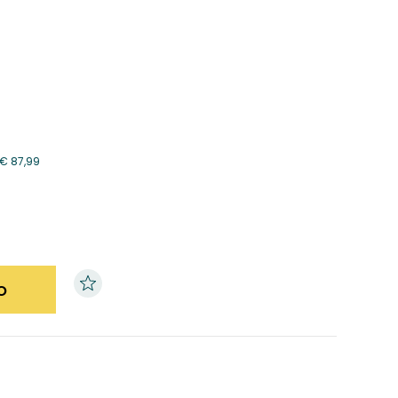
€
87,99
o