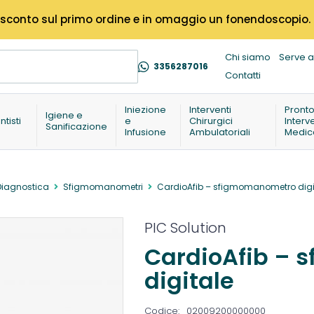
% di sconto sul primo ordine e in omaggio un fonendoscopio.
Chi siamo
Serve a
3356287016
Contatti
Iniezione
Interventi
Pront
Igiene e
ntisti
e
Chirurgici
Interv
Sanificazione
Infusione
Ambulatoriali
Medic
Diagnostica
Sfigmomanometri
CardioAfib – sfigmomanometro digi
PIC Solution
CardioAfib –
digitale
Codice:
02009200000000