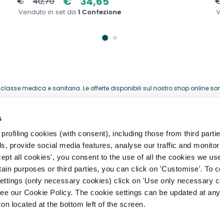
€
34,65
€
40,70
Venduto in set da
1 Confezione
V
lasse medica e sanitaria. Le offerte disponibili sul nostro shop online sono 
acquistati per la loro attività professionale.
s
HELP CENTER
rofiling cookies (with consent), including those from third partie
, provide social media features, analyse our traffic and monitor 
storia
Registrazione, Profilo e Acces
ept all cookies', you consent to the use of all the cookies we us
rtain purposes or third parties, you can click on 'Customise'. To 
archi
Spedizioni, Consegne e Resi
settings (only necessary cookies) click on 'Use only necessary c
Pagamento e Fatturazione
ee our Cookie Policy. The cookie settings can be updated at any
ità
con located at the bottom left of the screen.