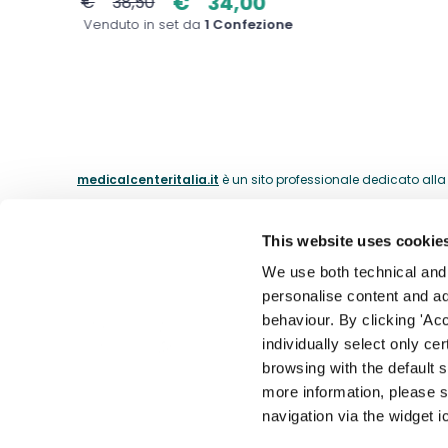
€
34,00
€
38,50
Venduto in set da
1 Confezione
medicalcenteritalia.it
è un sito professionale dedicato alla c
This website uses cookie
ABOUT
We use both technical and p
personalise content and ads
La nostra 
behaviour. By clicking 'Acc
Il catalogo dei medici dal 1974.
individually select only ce
I nostri m
browsing with the default 
Contatti
more information, please s
Accessibil
navigation via the widget i