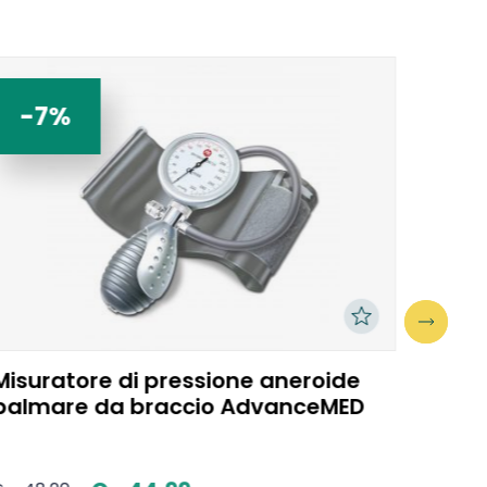
-7%
-1
Misuratore di pressione aneroide
Lite 
palmare da braccio AdvanceMED
Press
Pols