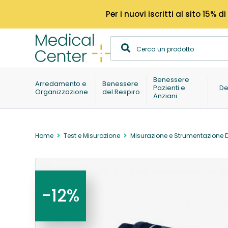
Per i nuovi iscritti al sito 15
Benessere
Arredamento e
Benessere
Pazienti e
De
Organizzazione
del Respiro
Anziani
Home
Test e Misurazione
Misurazione e Strumentazione 
-12%