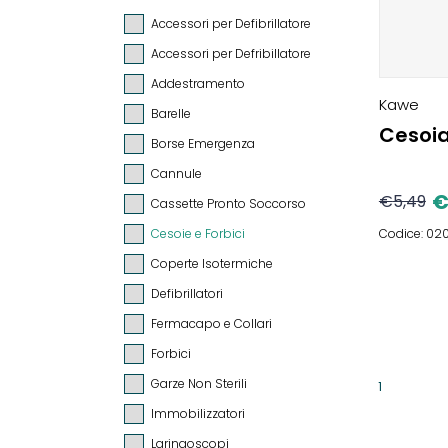
Accessori per Defibrillatore
Accessori per Defribillatore
Addestramento
Kawe
Barelle
Cesoia
Borse Emergenza
Cannule
€
5,49
Cassette Pronto Soccorso
Cesoie e Forbici
Codice: 0
Coperte Isotermiche
Defibrillatori
Fermacapo e Collari
Forbici
Garze Non Sterili
1
Immobilizzatori
Laringoscopi