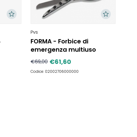
Pvs
8
FORMA - Forbice di
emergenza multiuso
€
61,60
€
69,00
Codice: 02002706000000