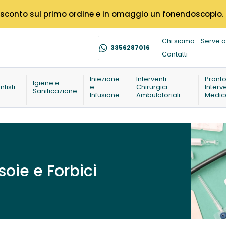
% di sconto sul primo ordine e in omaggio un fonendoscopio.
Chi siamo
Serve a
3356287016
Contatti
Iniezione
Interventi
Pront
Igiene e
ntisti
e
Chirurgici
Interv
Sanificazione
Infusione
Ambulatoriali
Medic
oie e Forbici