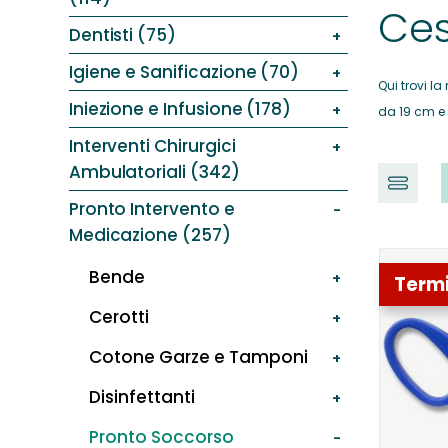
Ces
Dentisti (75)
Igiene e Sanificazione (70)
Qui trovi la
Iniezione e Infusione (178)
da 19 cm e f
Interventi Chirurgici
Ambulatoriali (342)
Pronto Intervento e
Medicazione (257)
Bende
Term
Cerotti
Cotone Garze e Tamponi
Disinfettanti
Pronto Soccorso