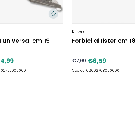
Kawe
 universal cm 19
Forbici di lister cm 1
€
4,99
€
6,59
€
7,69
2002707000000
Codice: 02002708000000