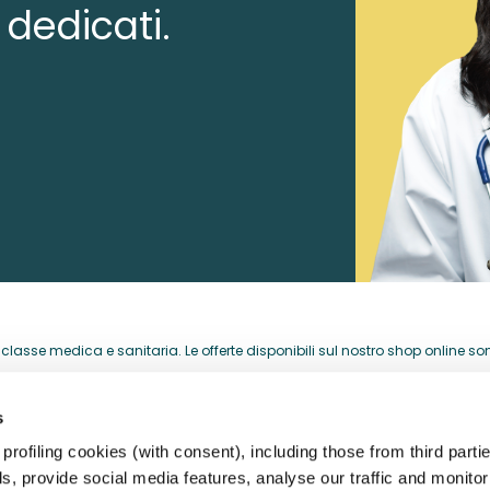
 dedicati.
lasse medica e sanitaria. Le offerte disponibili sul nostro shop online sono 
acquistati per la loro attività professionale.
s
HELP CENTER
rofiling cookies (with consent), including those from third partie
, provide social media features, analyse our traffic and monitor 