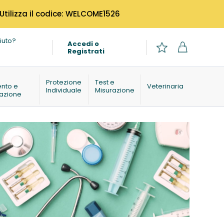
 Utilizza il codice: WELCOME1526
iuto?
Accedi o
Registrati
o
Protezione
Test e
ento e
Veterinaria
Individuale
Misurazione
azione