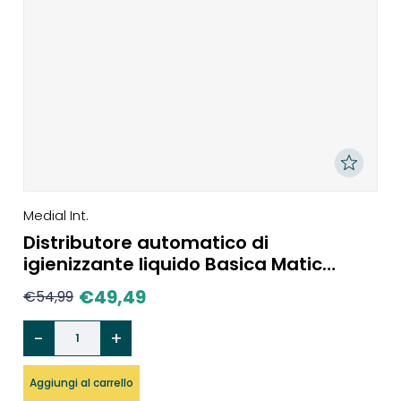
Medial Int.
Distributore automatico di
igienizzante liquido Basica Matic
Spray
€
49,49
€
54,99
Aggiungi al carrello