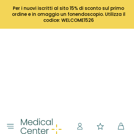
Per i nuovi iscritti al sito 15% di sconto sul primo
ordine e in omaggio un fonendoscopio. Utilizza il
codice: WELCOME1526