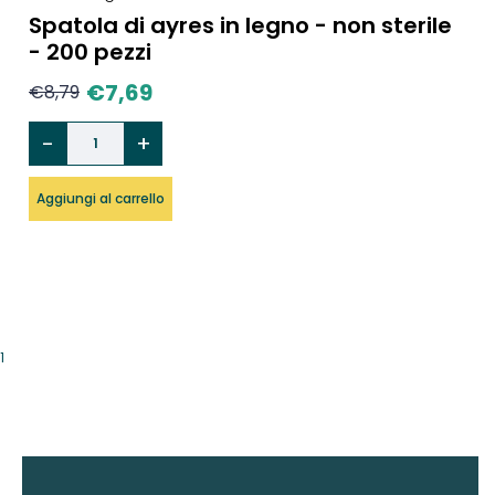
Spatola di ayres in legno - non sterile
- 200 pezzi
€
7,69
€
8,79
Aggiungi al carrello
1