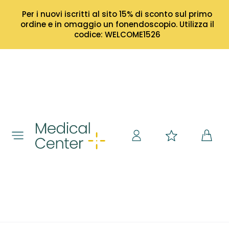
Per i nuovi iscritti al sito 15% di sconto sul primo
ordine e in omaggio un fonendoscopio. Utilizza il
codice: WELCOME1526