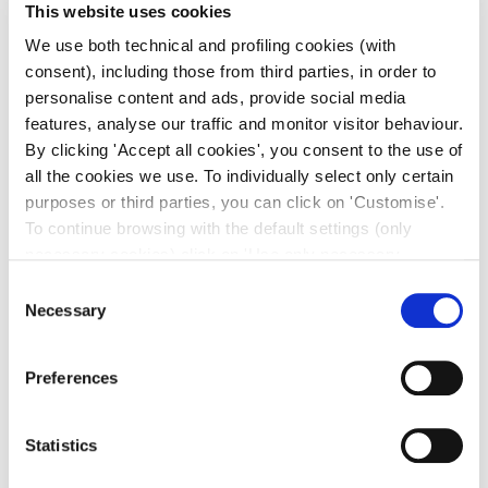
This website uses cookies
We use both technical and profiling cookies (with
consent), including those from third parties, in order to
personalise content and ads, provide social media
features, analyse our traffic and monitor visitor behaviour.
By clicking 'Accept all cookies', you consent to the use of
all the cookies we use. To individually select only certain
purposes or third parties, you can click on 'Customise'.
To continue browsing with the default settings (only
necessary cookies) click on 'Use only necessary
cookies'. For more information, please see our Cookie
Consent
Policy. The cookie settings can be updated at any time
Necessary
Selection
during navigation via the widget icon located at the
bottom left of the screen.
Preferences
Statistics