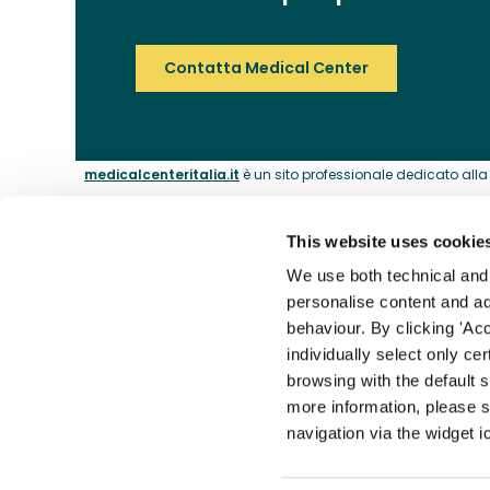
Contatta Medical Center
medicalcenteritalia.it
è un sito professionale dedicato alla c
This website uses cookie
ABOUT
We use both technical and p
personalise content and ads
La nostra 
behaviour. By clicking 'Acc
Il catalogo dei medici dal 1974.
individually select only ce
I nostri m
browsing with the default 
Contatti
more information, please s
Accessibil
navigation via the widget i