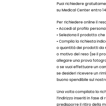
Puoi richiedere gratuitame
su Medical Center entro 14 
Per richiedere online il reso
• Accedi al profilo personal
• Seleziona il prodotto che
• Compila la richiesta indi
o quantità dei prodotti da
o motivo del reso (se il pr
allegare una prova fotogr
o se vuoi effettuare un c
se desideri ricevere un ri
buono spendibile sul nostro
Una volta compilata la rich
l’indirizzo inseriti in fase 
predisporre il ritiro della