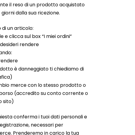
nte il reso di un prodotto acquistato
giorni dalla sua ricezione.
 di un articolo:
e e clicca sul box “I miei ordini”
 desideri rendere
cando:
 rendere
odotto è danneggiato ti chiediamo di
afica)
ambio merce con lo stesso prodotto o
mborso (accredito su conto corrente o
 sito)
iesta conferma i tuoi dati personali e
di registrazione, necessari per
 merce. Prenderemo in carico la tua