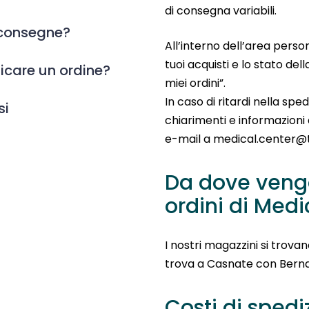
di consegna variabili.
 consegne?
All’interno dell’area person
tuoi acquisti e lo stato del
ficare un ordine?
miei ordini”.
In caso di ritardi nella sp
si
chiarimenti e informazioni
e-mail a medical.center
Da dove vengo
ordini di Med
I nostri magazzini si trovano
trova a Casnate con Bernat
Costi di spedi