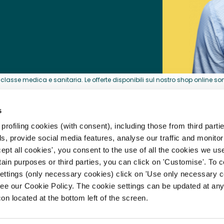
lasse medica e sanitaria. Le offerte disponibili sul nostro shop online sono 
acquistati per la loro attività professionale.
s
HELP CENTER
rofiling cookies (with consent), including those from third partie
, provide social media features, analyse our traffic and monitor 
storia
Registrazione, Profilo e Acces
ept all cookies', you consent to the use of all the cookies we us
rtain purposes or third parties, you can click on 'Customise'. To 
archi
Spedizioni, Consegne e Resi
settings (only necessary cookies) click on 'Use only necessary c
Pagamento e Fatturazione
ee our Cookie Policy. The cookie settings can be updated at any
ità
con located at the bottom left of the screen.