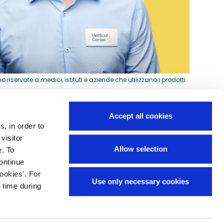
riservate a medici, istituti e aziende che utilizzano i prodotti
Accept all cookies
s, in order to
Guida all'acquisto
visitor
si
Allow selection
e. To
Preventivi per ordini speciali
continue
Domande frequenti
ookies'. For
Use only necessary cookies
Mappa del sito
 time during