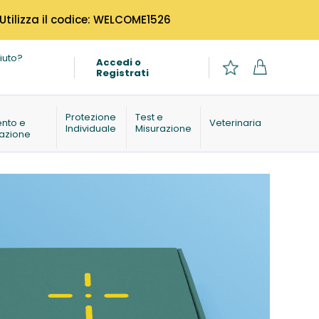
 Utilizza il codice: WELCOME1526
iuto?
Accedi o
Registrati
o
Protezione
Test e
ento e
Veterinaria
Individuale
Misurazione
azione