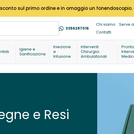
% di sconto sul primo ordine e in omaggio un fonendoscopio.
Chi siamo
Serve a
3356287016
Contatti
Iniezione
Interventi
Pront
Igiene e
ntisti
e
Chirurgici
Interv
Sanificazione
Infusione
Ambulatoriali
Medic
egne e Resi