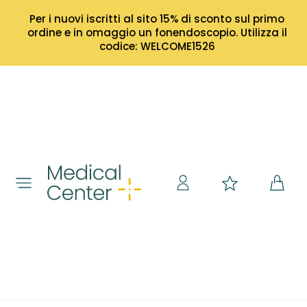
Per i nuovi iscritti al sito 15% di sconto sul primo
ordine e in omaggio un fonendoscopio. Utilizza il
codice: WELCOME1526