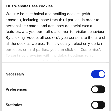
This website uses cookies
We use both technical and profiling cookies (with
consent), including those from third parties, in order to
personalise content and ads, provide social media
features, analyse our traffic and monitor visitor behaviour.
By clicking 'Accept all cookies', you consent to the use of
all the cookies we use. To individually select only certain
purposes or third parties, you can click on 'Customise'.
To continue browsing with the default settings (only
necessary cookies) click on 'Use only necessary
cookies'. For more information, please see our Cookie
Consent
Policy. The cookie settings can be updated at any time
Necessary
Selection
during navigation via the widget icon located at the
bottom left of the screen.
Preferences
Statistics