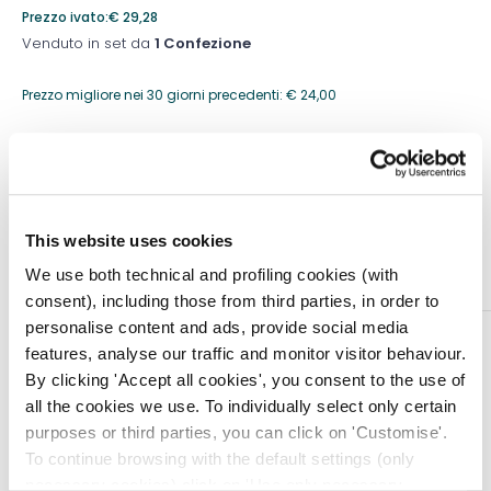
Prezzo ivato:
€
29,28
Venduto in set da
1 Confezione
Prezzo migliore nei 30 giorni precedenti:
€
24,00
Quantità
This website uses cookies
Aggiungi al carrello
We use both technical and profiling cookies (with
consent), including those from third parties, in order to
personalise content and ads, provide social media
DESCRIZIONE
features, analyse our traffic and monitor visitor behaviour.
Gambaletti, calze e collant progettati per le donne
By clicking 'Accept all cookies', you consent to the use of
dinamiche di oggi che necessitano di una
all the cookies we use. To individually select only certain
compressione elastica senza rinunciare allo stile.
purposes or third parties, you can click on 'Customise'.
To continue browsing with the default settings (only
I prodotti di questa elegante linea presentano un vero
necessary cookies) click on 'Use only necessary