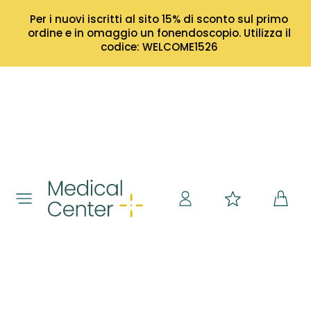
Per i nuovi iscritti al sito 15% di sconto sul primo
ordine e in omaggio un fonendoscopio. Utilizza il
codice: WELCOME1526