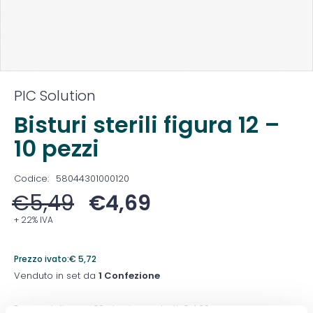
PIC Solution
Bisturi sterili figura 12 –
10 pezzi
Codice:
58044301000120
€
5,49
€
4,69
+ 22% IVA
Prezzo ivato:
€
5,72
Venduto in set da
1 Confezione
Prezzo migliore nei 30 giorni precedenti:
€
4,69