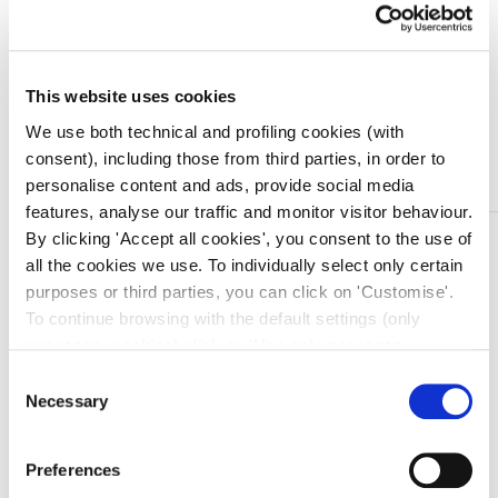
Quantità
This website uses cookies
We use both technical and profiling cookies (with
Aggiungi al carrello
consent), including those from third parties, in order to
personalise content and ads, provide social media
features, analyse our traffic and monitor visitor behaviour.
By clicking 'Accept all cookies', you consent to the use of
DESCRIZIONE
all the cookies we use. To individually select only certain
Bisturi monouso, sterili
purposes or third parties, you can click on 'Customise'.
Bisturi con lama in acciaio inox conformi alle specifiche
To continue browsing with the default settings (only
ISO 7153, ISO 7740 e BS EN 27740.
necessary cookies) click on 'Use only necessary
Dotati di cappuccio di protezione e manico con
cookies'. For more information, please see our Cookie
Consent
dispositivo antiscivolo.
Policy. The cookie settings can be updated at any time
Necessary
Selection
Sul manico e’ inoltre impresso il numero della lama
during navigation via the widget icon located at the
applicata e una scala graduata per facilitare la
bottom left of the screen.
Preferences
misurazione dell’incisione.