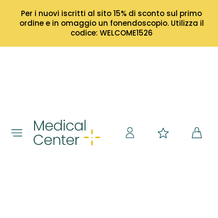
Per i nuovi iscritti al sito 15% di sconto sul primo
ordine e in omaggio un fonendoscopio. Utilizza il
codice: WELCOME1526