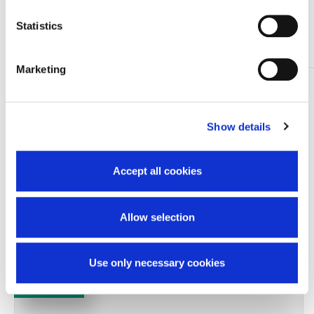
Sterilizzati a Raggi Gamma e confezionati
singolarmente.
Statistics
In scatole da 10 pezzi.
Marketing
TI SERVONO INFORMAZIONI SU QUESTO
PRODOTTO?
Chiedi informazioni
Show details
Accept all cookies
Prodotti correlati
Allow selection
Use only necessary cookies
-13%