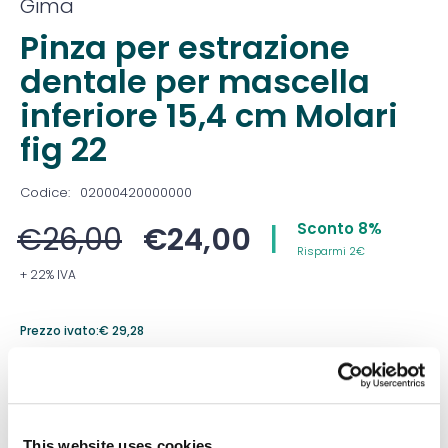
Gima
Pinza per estrazione
dentale per mascella
inferiore 15,4 cm Molari
fig 22
Codice:
02000420000000
Sconto 8%
€
26,00
€
24,00
|
Risparmi 2€
+ 22% IVA
Prezzo ivato:
€
29,28
Venduto in set da
1 Confezione
Prezzo migliore nei 30 giorni precedenti:
€
24,00
This website uses cookies