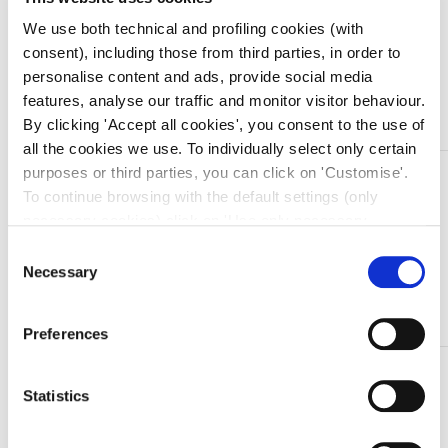
Quantità
We use both technical and profiling cookies (with
consent), including those from third parties, in order to
personalise content and ads, provide social media
Aggiungi al carrello
features, analyse our traffic and monitor visitor behaviour.
By clicking 'Accept all cookies', you consent to the use of
all the cookies we use. To individually select only certain
purposes or third parties, you can click on 'Customise'.
DESCRIZIONE
To continue browsing with the default settings (only
Pinze in acciaio inox per estrazione molari, arcata
necessary cookies) click on 'Use only necessary
inferiore
cookies'. For more information, please see our Cookie
Consent
Policy. The cookie settings can be updated at any time
Necessary
Selection
• Modello: FIG. 22
during navigation via the widget icon located at the
• Lunghezza: 15,4 cm
bottom left of the screen.
Preferences
TI SERVONO INFORMAZIONI SU QUESTO
Statistics
PRODOTTO?
Chiedi informazioni