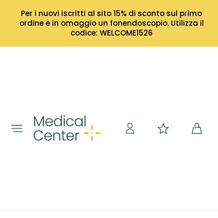
Per i nuovi iscritti al sito 15% di sconto sul primo
ordine e in omaggio un fonendoscopio. Utilizza il
codice: WELCOME1526