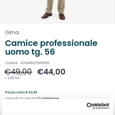
Gima
Camice professionale
uomo tg. 56
Codice:
02004507000560
€
49,00
€
44,00
+ 22% IVA
Prezzo ivato:
€
53,68
Venduto in set da
1 Confezione
Prezzo migliore nei 30 giorni precedenti:
€
44,00