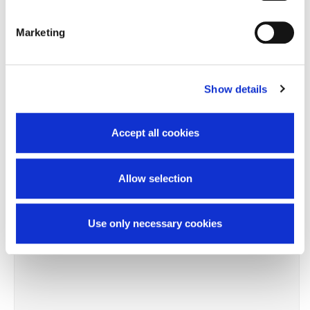
TI SERVONO INFORMAZIONI SU QUESTO
PRODOTTO?
Marketing
Chiedi informazioni
Show details
Prodotti correlati
Accept all cookies
Allow selection
-9%
Use only necessary cookies