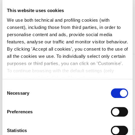
Quantità
This website uses cookies
We use both technical and profiling cookies (with
consent), including those from third parties, in order to
personalise content and ads, provide social media
Aggiungi al carrello
features, analyse our traffic and monitor visitor behaviour.
By clicking 'Accept all cookies', you consent to the use of
all the cookies we use. To individually select only certain
DESCRIZIONE
purposes or third parties, you can click on 'Customise'.
Camice uomo bianco tg. 56
To continue browsing with the default settings (only
necessary cookies) click on 'Use only necessary
Camici realizzati in tessuto gabardin Sanfor, 100%
cookies'. For more information, please see our Cookie
cotone, affinchè sia garantita la massima traspirazione
Consent
Policy. The cookie settings can be updated at any time
Necessary
e le più semplici operazioni di lavaggio e stiratura.
Selection
during navigation via the widget icon located at the
Allacciatura anteriore, due tasche ed un taschino
bottom left of the screen.
applicati sul davanti, manica lunga, spacco e
Preferences
martingala posteriore. Bianco
Statistics