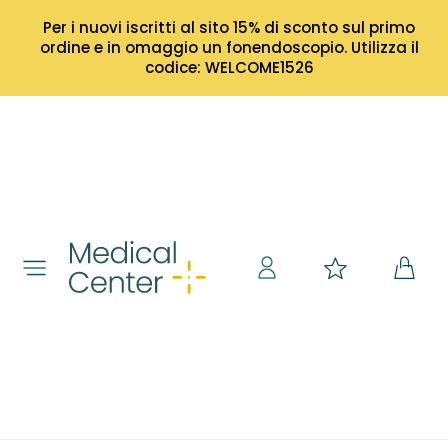
Per i nuovi iscritti al sito 15% di sconto sul primo
ordine e in omaggio un fonendoscopio. Utilizza il
codice: WELCOME1526