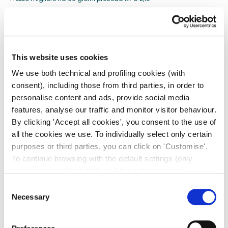
Quantità
This website uses cookies
Aggiungi al carrello
We use both technical and profiling cookies (with
consent), including those from third parties, in order to
personalise content and ads, provide social media
features, analyse our traffic and monitor visitor behaviour.
DESCRIZIONE
By clicking 'Accept all cookies', you consent to the use of
CAMICE MONOUSO Sterile
all the cookies we use. To individually select only certain
Camice monouso in SMS (tessuto non tessuto di
purposes or third parties, you can click on 'Customise'.
particolari caratteristiche) di ottima resistenza,
To continue browsing with the default settings (only
idrorepellente e soffice, inodore, con polsini in fibra di
necessary cookies) click on 'Use only necessary
poliestere. Corpo in un unico pezzo senza cuciture.
cookies'. For more information, please see our Cookie
Consent
Assenza cuciture su parte inferiore maniche.
Policy. The cookie settings can be updated at any time
Necessary
Selection
Allacciatura in vita: regolabile con fettucce. Chiusura
during navigation via the widget icon located at the
posteriore collo: regolabile con impiego di fettucce e
bottom left of the screen.