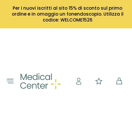
Per i nuovi iscritti al sito 15% di sconto sul primo
ordine e in omaggio un fonendoscopio. Utilizza il
codice: WELCOME1526