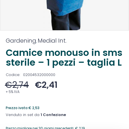
Gardening
Medial Int.
,
Camice monouso in sms
sterile – 1 pezzi – taglia L
Codice:
02004532000000
€
2,74
€
2,41
+ 5% IVA
Prezzo ivato:
€
2,53
Venduto in set da
1 Confezione
Prezzo migliore nei 30 giorni precedenti:
€
2,19