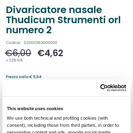
Divaricatore nasale
Thudicum Strumenti orl
numero 2
Codice:
02000363000000
€
6,00
€
4,62
+ 22% IVA
Prezzo ivato:
€
5,64
Venduto in set da
1 Confezione
Prezzo migliore nei 30 giorni precedenti:
€
4,62
This website uses cookies
Quantità
We use both technical and profiling cookies (with
consent), including those from third parties, in order to
personalise content and ads, provide social media