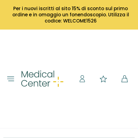
Per i nuovi iscritti al sito 15% di sconto sul primo
ordine e in omaggio un fonendoscopio. Utilizza il
codice: WELCOME1526