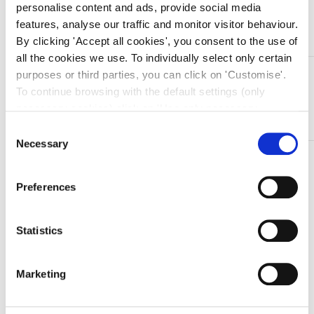
personalise content and ads, provide social media
Aggiungi al carrello
features, analyse our traffic and monitor visitor behaviour.
By clicking 'Accept all cookies', you consent to the use of
all the cookies we use. To individually select only certain
DESCRIZIONE
purposes or third parties, you can click on 'Customise'.
To continue browsing with the default settings (only
Forbici Bosch/Sims – 23 cm
necessary cookies) click on 'Use only necessary
Strumento per ginecologia.
cookies'. For more information, please see our Cookie
Consent
Policy. The cookie settings can be updated at any time
Necessary
Selection
TI SERVONO INFORMAZIONI SU QUESTO
during navigation via the widget icon located at the
bottom left of the screen.
PRODOTTO?
Preferences
Chiedi informazioni
Statistics
Prodotti correlati
Marketing