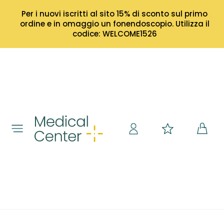
Per i nuovi iscritti al sito 15% di sconto sul primo
ordine e in omaggio un fonendoscopio. Utilizza il
codice: WELCOME1526