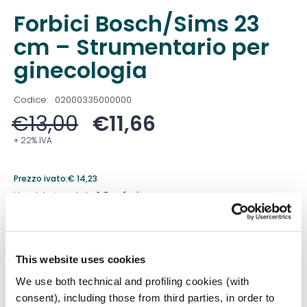
Forbici Bosch/Sims 23
cm – Strumentario per
ginecologia
Codice:
02000335000000
€
13,00
€
11,66
+ 22% IVA
Prezzo ivato:
€
14,23
Venduto in set da
1 Confezione
Prezzo migliore nei 30 giorni precedenti:
€
11,66
Quantità
This website uses cookies
We use both technical and profiling cookies (with
consent), including those from third parties, in order to