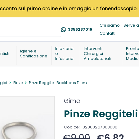
% di sconto sul primo ordine e in omaggio un fonendoscopio.
Chi siamo
Serve a
3356287016
Contatti
Iniezione
Interventi
Pront
Igiene e
ntisti
e
Chirurgici
Interv
Sanificazione
Infusione
Ambulatoriali
Medic
gici
Pinze
Pinze Reggiteli Backhaus 11 cm
Gima
Pinze Reggitel
Codice:
02000267000000
€
9,00
€
6,82