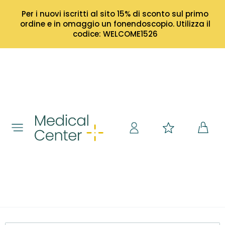
Per i nuovi iscritti al sito 15% di sconto sul primo
ordine e in omaggio un fonendoscopio. Utilizza il
codice: WELCOME1526