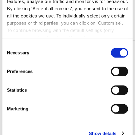
features, analyse our traffic and monitor visitor behaviour.
By clicking 'Accept all cookies', you consent to the use of
all the cookies we use. To individually select only certain
DESCRIZIONE
purposes or third parties, you can click on 'Customise'.
Pinza reggiteli in acciaio inox Allis – 19 cm – 5×6 denti
To continue browsing with the default settings (only
necessary cookies) click on 'Use only necessary
cookies'. For more information, please see our Cookie
Consent
TI SERVONO INFORMAZIONI SU QUESTO
Policy. The cookie settings can be updated at any time
Necessary
Selection
PRODOTTO?
during navigation via the widget icon located at the
Chiedi informazioni
bottom left of the screen.
Preferences
Prodotti correlati
Statistics
Marketing
-8%
Show details