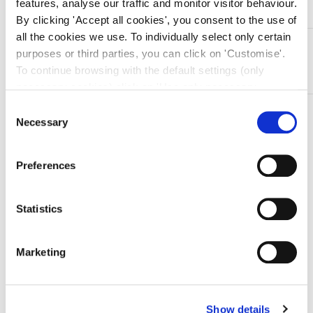
features, analyse our traffic and monitor visitor behaviour.
By clicking 'Accept all cookies', you consent to the use of
all the cookies we use. To individually select only certain
DESCRIZIONE
purposes or third parties, you can click on 'Customise'.
Forbici Chirurgiche in Acciaio Inox
To continue browsing with the default settings (only
necessary cookies) click on 'Use only necessary
cookies'. For more information, please see our Cookie
Consent
TI SERVONO INFORMAZIONI SU QUESTO
Policy. The cookie settings can be updated at any time
Necessary
Selection
PRODOTTO?
during navigation via the widget icon located at the
Chiedi informazioni
bottom left of the screen.
Preferences
Prodotti correlati
Statistics
Marketing
-10%
Show details