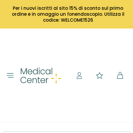
Per i nuovi iscritti al sito 15% di sconto sul primo
ordine e in omaggio un fonendoscopio. Utilizza il
codice: WELCOME1526