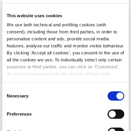
• Taglia: Medium
• Lunghezza: 70-80 cm
This website uses cookies
• Compressione mm/Hg 18-20 (alla caviglia)
We use both technical and profiling cookies (with
consent), including those from third parties, in order to
Una linea di calze dedicata alla profilassi della trombo
personalise content and ads, provide social media
embolia prima, durante e dopo gli interventi chirurgici.
features, analyse our traffic and monitor visitor behaviour.
By clicking 'Accept all cookies', you consent to the use of
Grazie alla compressione graduata decrescente,
all the cookies we use. To individually select only certain
queste calze sono un ottimo aiuto nella prevenzione
purposes or third parties, you can click on 'Customise'.
dell’incremento della viscosità del sangue con
To continue browsing with the default settings (only
necessary cookies) click on 'Use only necessary
conseguente formazione di trombi.
cookies'. For more information, please see our Cookie
Consent
Policy. The cookie settings can be updated at any time
Necessary
L’elevata elasticità dei filati consente una buona
Selection
during navigation via the widget icon located at the
vestibilità e una corretta gradualità di compressione.
bottom left of the screen.
Preferences
Indicazioni per l’uso:
– prevenzione delle tromboembolie legate ad interventi