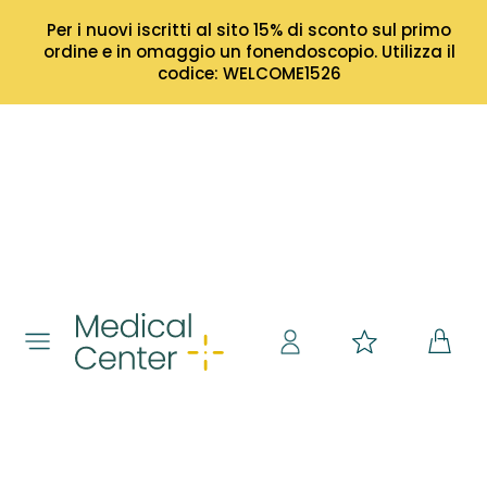
Per i nuovi iscritti al sito 15% di sconto sul primo
ordine e in omaggio un fonendoscopio. Utilizza il
codice: WELCOME1526