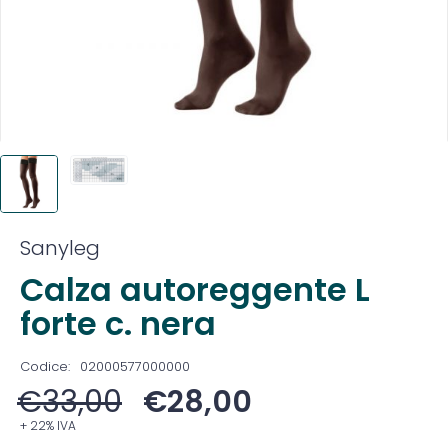
Sanyleg
Calza autoreggente L
forte c. nera
Codice:
02000577000000
€
33,00
€
28,00
+ 22% IVA