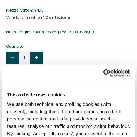
Prezzo ivato:
€
34,16
Venduto in set da
1 Confezione
Prezzo migliore nei 30 giorni precedenti:
€
28,00
Quantità
Aggiungi al carrello
This website uses cookies
DESCRIZIONE
We use both technical and profiling cookies (with
Gambaletti, calze e collant progettati per le donne
consent), including those from third parties, in order to
dinamiche di oggi che necessitano di una
personalise content and ads, provide social media
compressione elastica senza rinunciare allo stile.
features, analyse our traffic and monitor visitor behaviour.
By clicking 'Accept all cookies', you consent to the use of