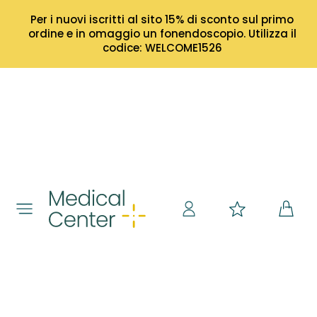
Per i nuovi iscritti al sito 15% di sconto sul primo
ordine e in omaggio un fonendoscopio. Utilizza il
codice: WELCOME1526