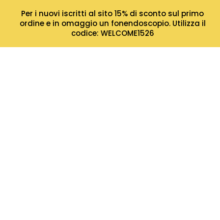
Per i nuovi iscritti al sito 15% di sconto sul primo
ordine e in omaggio un fonendoscopio. Utilizza il
codice: WELCOME1526