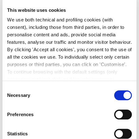
This website uses cookies
We use both technical and profiling cookies (with
consent), including those from third parties, in order to
personalise content and ads, provide social media
features, analyse our traffic and monitor visitor behaviour.
By clicking 'Accept all cookies', you consent to the use of
all the cookies we use. To individually select only certain
purposes or third parties, you can click on 'Customise'.
To continue browsing with the default settings (only
necessary cookies) click on 'Use only necessary
cookies'. For more information, please see our Cookie
Consent
Policy. The cookie settings can be updated at any time
Necessary
Selection
during navigation via the widget icon located at the
bottom left of the screen.
Preferences
Statistics