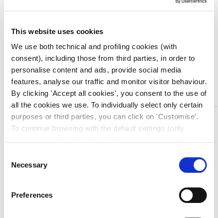
Prezzo migliore nei 30 giorni precedenti:
€
43,99
This website uses cookies
Quantità
We use both technical and profiling cookies (with
consent), including those from third parties, in order to
personalise content and ads, provide social media
Aggiungi al carrello
features, analyse our traffic and monitor visitor behaviour.
By clicking 'Accept all cookies', you consent to the use of
all the cookies we use. To individually select only certain
purposes or third parties, you can click on 'Customise'.
DESCRIZIONE
To continue browsing with the default settings (only
Rotolo per lettino, qualità PREMIUM, realizzato con il 100%
necessary cookies) click on 'Use only necessary
di fibre in pura cellulosa, a due veli con goffratura
cookies'. For more information, please see our Cookie
Consent
brevettata “Satin” che conferisce alla carta maggiore
Policy. The cookie settings can be updated at any time
Necessary
Selection
assorbenza,
during navigation via the widget icon located at the
resistenza alla trazione e morbidezza al tatto.
bottom left of the screen.
Preferences
I rotoli sono confezionati singolarmente con tecnologia
“flowpack”, a totale garanzia della qualità del prodotto