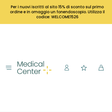
Per i nuovi iscritti al sito 15% di sconto sul primo
ordine e in omaggio un fonendoscopio. Utilizza il
codice: WELCOME1526