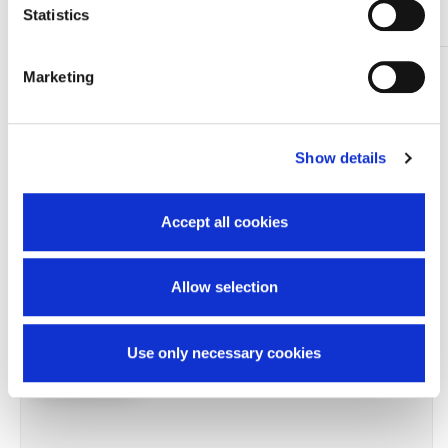
e dell’igiene.
Statistics
TI SERVONO INFORMAZIONI SU QUESTO
Marketing
PRODOTTO?
Chiedi informazioni
Show details
Prodotti correlati
Accept all cookies
Allow selection
-10%
Use only necessary cookies