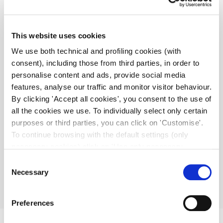
This website uses cookies
Il tuo carrello è vuoto.
We use both technical and profiling cookies (with
consent), including those from third parties, in order to
personalise content and ads, provide social media
Ritorna al negozio
features, analyse our traffic and monitor visitor behaviour.
By clicking 'Accept all cookies', you consent to the use of
all the cookies we use. To individually select only certain
purposes or third parties, you can click on 'Customise'.
To continue browsing with the default settings (only
necessary cookies) click on 'Use only necessary
cookies'. For more information, please see our Cookie
Consent
Policy. The cookie settings can be updated at any time
Necessary
Selection
during navigation via the widget icon located at the
bottom left of the screen.
Preferences