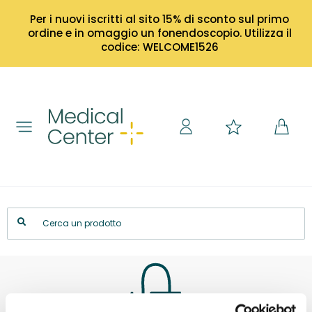
Per i nuovi iscritti al sito 15% di sconto sul primo
ordine e in omaggio un fonendoscopio. Utilizza il
codice: WELCOME1526