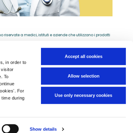
riservate a medici, istituti e aziende che utilizzano i prodotti
Accept all cookies
s, in order to
Guida all'acquisto
visitor
si
Allow selection
e. To
Preventivi per ordini speciali
continue
Domande frequenti
ookies'. For
Use only necessary cookies
Mappa del sito
 time during
Show details