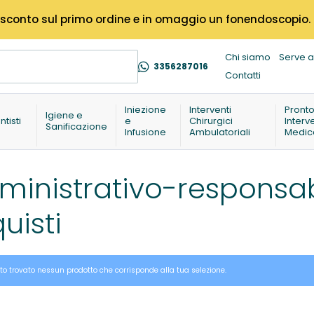
% di sconto sul primo ordine e in omaggio un fonendoscopio.
Chi siamo
Serve a
3356287016
Contatti
Iniezione
Interventi
Pront
Igiene e
ntisti
e
Chirurgici
Interv
Sanificazione
Infusione
Ambulatoriali
Medic
inistrativo-responsabi
uisti
to trovato nessun prodotto che corrisponde alla tua selezione.