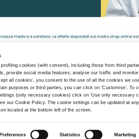
lasse medica e sanitaria. Le offerte disponibili sul nostro shop online sono 
acquistati per la loro attività professionale.
s
HELP CENTER
rofiling cookies (with consent), including those from third partie
, provide social media features, analyse our traffic and monitor 
storia
Registrazione, Profilo e Acces
ept all cookies', you consent to the use of all the cookies we us
rtain purposes or third parties, you can click on 'Customise'. To 
archi
Spedizioni, Consegne e Resi
settings (only necessary cookies) click on 'Use only necessary c
Pagamento e Fatturazione
ee our Cookie Policy. The cookie settings can be updated at any
ità
con located at the bottom left of the screen.
 IVA 14304560965
Preferences
Statistics
Marketing
licy