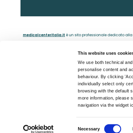
medicalcenteritalia.it
è un sito professionale dedicato alla c
This website uses cookie
ABOUT
We use both technical and p
personalise content and ads
La nostra 
behaviour. By clicking 'Acc
Il catalogo dei medici dal 1974.
individually select only ce
I nostri m
browsing with the default 
Contatti
more information, please s
Accessibil
navigation via the widget i
Theras Consumer Health S.R.L. - Div. Medical Center - Partita
Consent
Necessary
Informativa cookie
|
Condizioni di vendita
|
Privacy po
Selection