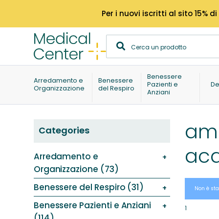
Per i nuovi iscritti al sito 15
Benessere
Arredamento e
Benessere
Pazienti e
De
Organizzazione
del Respiro
Anziani
amm
Categories
acq
Arredamento e
Organizzazione (73)
Benessere del Respiro (31)
Non è sta
Benessere Pazienti e Anziani
1
(114)