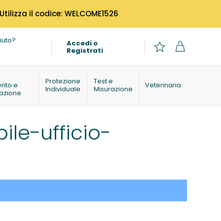
 Utilizza il codice: WELCOME1526
iuto?
Accedi o
Registrati
o
Protezione
Test e
ento e
Veterinaria
Individuale
Misurazione
azione
le-ufficio-