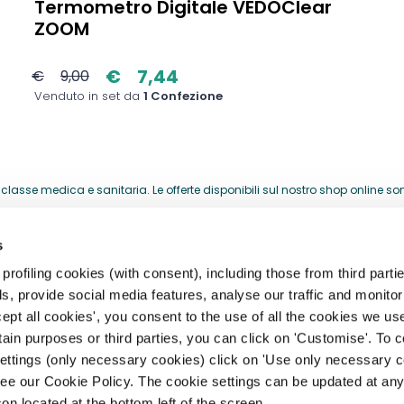
Termometro Digitale VEDOClear
ZOOM
€
7,44
€
9,00
Venduto in set da
1 Confezione
lasse medica e sanitaria. Le offerte disponibili sul nostro shop online sono 
acquistati per la loro attività professionale.
s
HELP CENTER
rofiling cookies (with consent), including those from third partie
, provide social media features, analyse our traffic and monitor 
storia
Registrazione, Profilo e Acces
ept all cookies', you consent to the use of all the cookies we us
rtain purposes or third parties, you can click on 'Customise'. To 
archi
Spedizioni, Consegne e Resi
settings (only necessary cookies) click on 'Use only necessary c
Pagamento e Fatturazione
ee our Cookie Policy. The cookie settings can be updated at any
ità
con located at the bottom left of the screen.