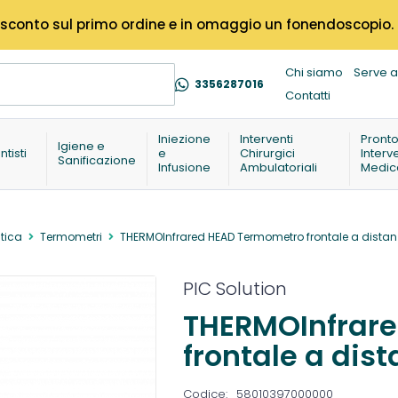
% di sconto sul primo ordine e in omaggio un fonendoscopio.
Chi siamo
Serve a
3356287016
Contatti
Iniezione
Interventi
Pront
Igiene e
ntisti
e
Chirurgici
Interv
Sanificazione
Infusione
Ambulatoriali
Medic
tica
Termometri
THERMOInfrared HEAD Termometro frontale a distanz
PIC Solution
THERMOInfrar
frontale a dist
Codice:
58010397000000