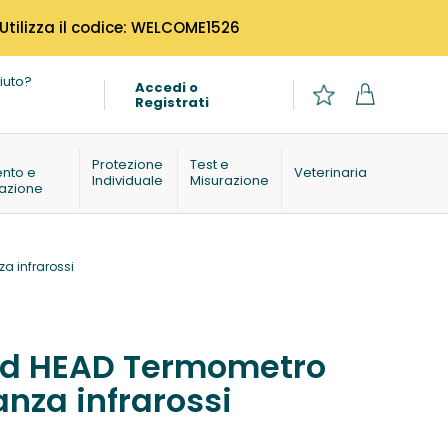
 Utilizza il codice: WELCOME1526
iuto?
Accedi o
Registrati
o
Protezione
Test e
ento e
Veterinaria
Individuale
Misurazione
azione
a infrarossi
ed HEAD Termometro
anza infrarossi