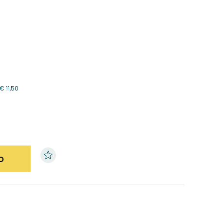
€
11,50
o