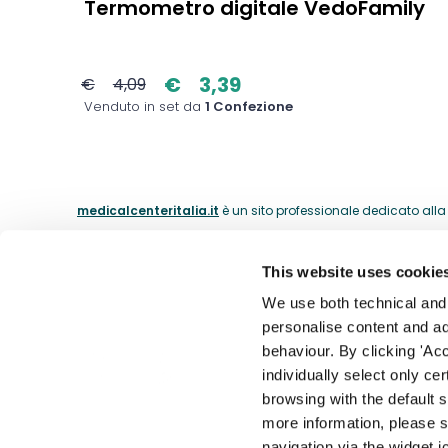
Termometro digitale VedoFamily
€
3,39
€
4,09
Venduto in set da
1 Confezione
medicalcenteritalia.it
è un sito professionale dedicato alla c
This website uses cookie
ABOUT
We use both technical and p
personalise content and ads
La nostra 
behaviour. By clicking 'Acc
Il catalogo dei medici dal 1974.
individually select only ce
I nostri m
browsing with the default 
Contatti
more information, please s
Accessibil
navigation via the widget i