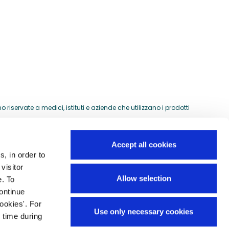
riservate a medici, istituti e aziende che utilizzano i prodotti
Accept all cookies
s, in order to
Guida all'acquisto
visitor
si
Allow selection
e. To
Preventivi per ordini speciali
continue
Domande frequenti
ookies'. For
Use only necessary cookies
Mappa del sito
 time during