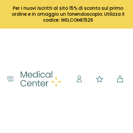
Per i nuovi iscritti al sito 15% di sconto sul primo
ordine e in omaggio un fonendoscopio. Utilizza il
codice: WELCOME1526