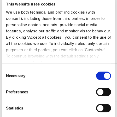
This website uses cookies
Prezzo migliore nei 30 giorni precedenti:
€
10,99
We use both technical and profiling cookies (with
consent), including those from third parties, in order to
Quantità
personalise content and ads, provide social media
features, analyse our traffic and monitor visitor behaviour.
By clicking 'Accept all cookies', you consent to the use of
all the cookies we use. To individually select only certain
Aggiungi al carrello
purposes or third parties, you can click on 'Customise'.
To continue browsing with the default settings (only
necessary cookies) click on 'Use only necessary
cookies'. For more information, please see our Cookie
DESCRIZIONE
Consent
Policy. The cookie settings can be updated at any time
Necessary
Selection
Garza idrofila tagliata
during navigation via the widget icon located at the
100% cotone, 20 fili, titolo 12/8, secondo F.U. vigente.
bottom left of the screen.
Non sterile, bordi tagliati, in pacchi da kg 1.
Preferences
Statistics
TI SERVONO INFORMAZIONI SU QUESTO
PRODOTTO?