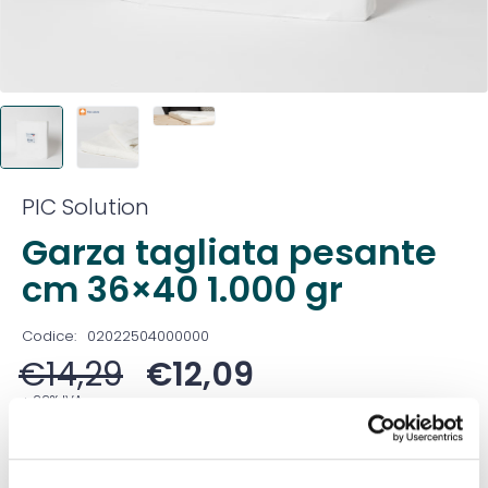
PIC Solution
Garza tagliata pesante
cm 36×40 1.000 gr
Codice:
02022504000000
€
14,29
€
12,09
+ 22% IVA
Prezzo ivato:
€
14,75
Venduto in set da
1 Confezione