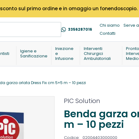
% di sconto sul primo ordine e in omaggio un fonendoscopio.
Chi siamo
Serve a
3356287016
Contatti
Iniezione
Interventi
Pront
Igiene e
ntisti
e
Chirurgici
Interv
Sanificazione
Infusione
Ambulatoriali
Medic
da garza orlata Dress Fix cm 5×5 m – 10 pezzi
PIC Solution
Benda garza or
m – 10 pezzi
Codice:
02004403000000