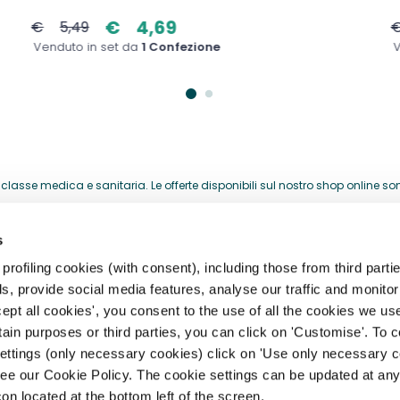
€
4,69
€
5,49
Venduto in set da
1 Confezione
V
lasse medica e sanitaria. Le offerte disponibili sul nostro shop online sono 
acquistati per la loro attività professionale.
s
HELP CENTER
rofiling cookies (with consent), including those from third partie
, provide social media features, analyse our traffic and monitor 
storia
Registrazione, Profilo e Acces
ept all cookies', you consent to the use of all the cookies we us
rtain purposes or third parties, you can click on 'Customise'. To 
archi
Spedizioni, Consegne e Resi
settings (only necessary cookies) click on 'Use only necessary c
Pagamento e Fatturazione
ee our Cookie Policy. The cookie settings can be updated at any
ità
con located at the bottom left of the screen.