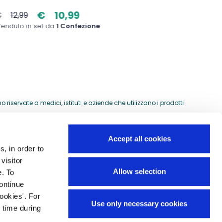
€
10,99
€
12,99
€
5,4
enduto in set da
1 Confezione
Venduto
riservate a medici, istituti e aziende che utilizzano i prodotti
Accept all cookies
s, in order to
Guida all'acquisto
visitor
si
Allow selection
e. To
Preventivi per ordini speciali
continue
Domande frequenti
ookies'. For
Use only necessary cookies
Mappa del sito
 time during