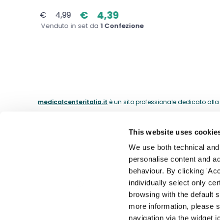
€
4,39
€
4,99
Venduto in set da
1 Confezione
medicalcenteritalia.it
è un sito professionale dedicato alla c
This website uses cookie
ABOUT
We use both technical and p
personalise content and ads
La nostra 
behaviour. By clicking 'Acc
Il catalogo dei medici dal 1974.
individually select only ce
I nostri m
browsing with the default 
Contatti
more information, please s
Accessibil
navigation via the widget i