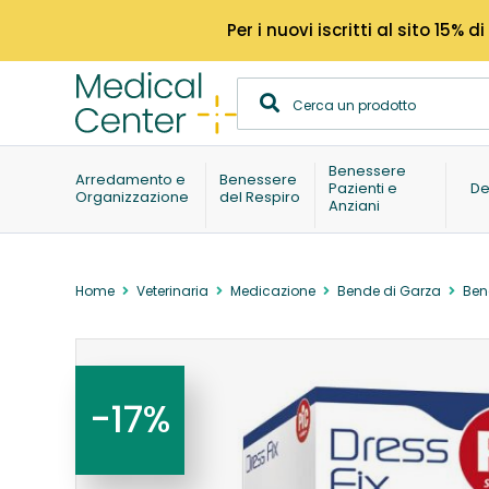
Per i nuovi iscritti al sito 15
Benessere
Arredamento e
Benessere
Pazienti e
De
Organizzazione
del Respiro
Anziani
Home
Veterinaria
Medicazione
Bende di Garza
Ben
-17%