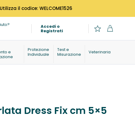
 Utilizza il codice: WELCOME1526
iuto?
Accedi o
Registrati
o
Protezione
Test e
ento e
Veterinaria
Individuale
Misurazione
azione
lata Dress Fix cm 5×5