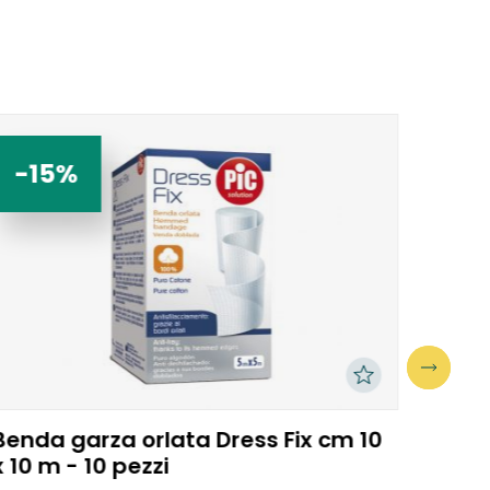
-15%
-1
Benda garza orlata Dress Fix cm 10
Bistur
x 10 m - 10 pezzi