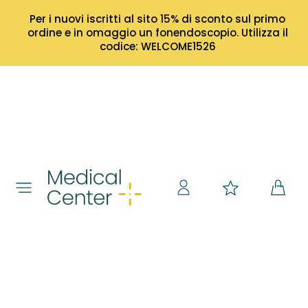
Per i nuovi iscritti al sito 15% di sconto sul primo
ordine e in omaggio un fonendoscopio. Utilizza il
codice: WELCOME1526