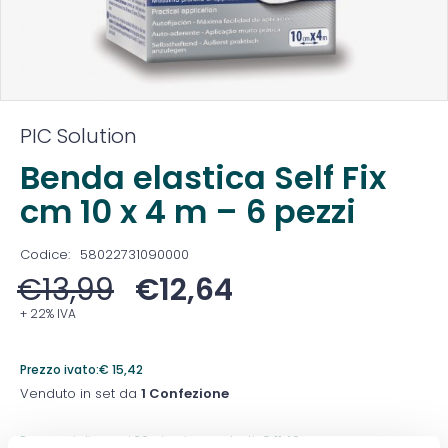
PIC Solution
Benda elastica Self Fix
cm 10 x 4 m – 6 pezzi
Codice:
58022731090000
€
13,99
€
12,64
+ 22% IVA
Prezzo ivato:
€
15,42
Venduto in set da
1 Confezione
Prezzo migliore nei 30 giorni precedenti:
€
11,49