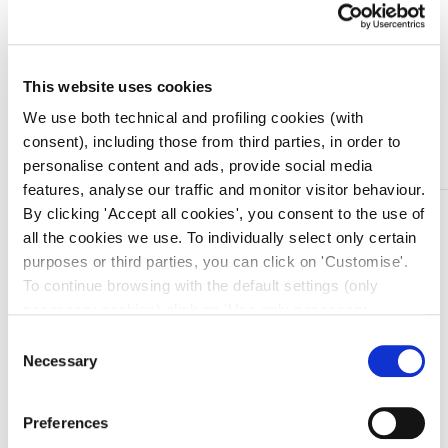
Quantità
This website uses cookies
We use both technical and profiling cookies (with
Aggiungi al carrello
consent), including those from third parties, in order to
personalise content and ads, provide social media
features, analyse our traffic and monitor visitor behaviour.
By clicking 'Accept all cookies', you consent to the use of
DESCRIZIONE
all the cookies we use. To individually select only certain
Benda elastica coesiva
purposes or third parties, you can click on 'Customise'.
SELF FIX è una benda elastica autofissante che, grazie
To continue browsing with the default settings (only
alle microparticelle di lattice di cui è ricoperta, aderisce
necessary cookies) click on 'Use only necessary
su se stessa senza coinvolgere la cute o i peli e senza
cookies'. For more information, please see our Cookie
Consent
dover utilizzare né cerotti né altri sistemi di fissaggio.
Policy. The cookie settings can be updated at any time
Necessary
Selection
Non scivola, si adatta alla conformazione anatomica
during navigation via the widget icon located at the
ed è particolarmente morbida e leggera.
bottom left of the screen.
Preferences
Ideale per bendaggi di protezione, in caso di traumi