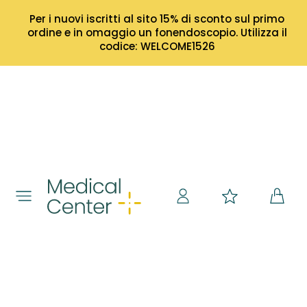
Per i nuovi iscritti al sito 15% di sconto sul primo
ordine e in omaggio un fonendoscopio. Utilizza il
codice: WELCOME1526