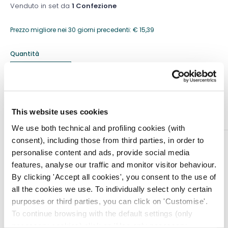
Venduto in set da
1 Confezione
Prezzo migliore nei 30 giorni precedenti:
€
15,39
Quantità
Aggiungi al carrello
This website uses cookies
We use both technical and profiling cookies (with
consent), including those from third parties, in order to
DESCRIZIONE
personalise content and ads, provide social media
La cassetta del test rapido dell’antigene SARS-CoV-2 è
features, analyse our traffic and monitor visitor behaviour.
un test immunologico qualitativo a flusso laterale per il
By clicking 'Accept all cookies', you consent to the use of
rilevamento della proteina N di SARS-CoV-2 in tamponi
all the cookies we use. To individually select only certain
orofaringei umani, tamponi nasofaringei o tamponi
purposes or third parties, you can click on 'Customise'.
nasali. In questo test, l’anticorpo specifico per la
To continue browsing with the default settings (only
proteina N di SARS-CoV2 è rivestito separatamente sulle
necessary cookies) click on 'Use only necessary