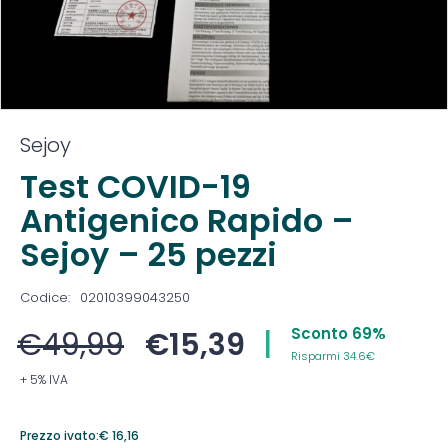
Sejoy
Test COVID-19
Antigenico Rapido –
Sejoy – 25 pezzi
Codice:
02010399043250
Sconto 69%
€
49,99
€
15,39
|
Risparmi 34.6€
+ 5% IVA
Prezzo ivato:
€
16,16