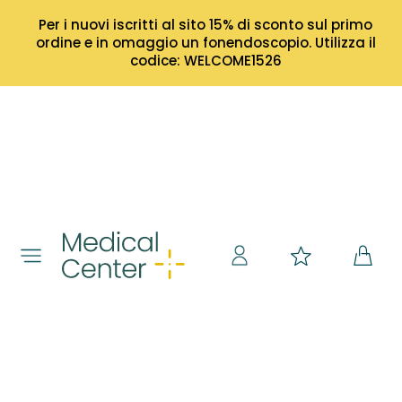
Per i nuovi iscritti al sito 15% di sconto sul primo
ordine e in omaggio un fonendoscopio. Utilizza il
codice: WELCOME1526