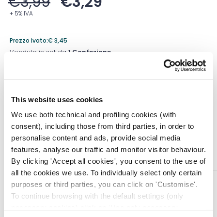
€
3,99
€
3,29
+ 5% IVA
Prezzo ivato:
€
3,45
Venduto in set da
1 Confezione
Prezzo migliore nei 30 giorni precedenti:
€
3,29
Quantità
This website uses cookies
We use both technical and profiling cookies (with
consent), including those from third parties, in order to
personalise content and ads, provide social media
Aggiungi al carrello
features, analyse our traffic and monitor visitor behaviour.
By clicking 'Accept all cookies', you consent to the use of
all the cookies we use. To individually select only certain
DESCRIZIONE
purposes or third parties, you can click on 'Customise'.
To continue browsing with the default settings (only
Nuovi termometri digitali colorati, per misurare in tutta
necessary cookies) click on 'Use only necessary
tranquillità tutte le sfumature della febbre! Lettura facilita