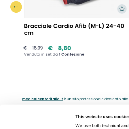
Bracciale Cardio Afib (M-L) 24-40
cm
€
8,80
€
18,99
Venduto in set da
1 Confezione
medicalcenteritalia.it
è un sito professionale dedicato alla c
This website uses cookie
ABOUT
We use both technical and p