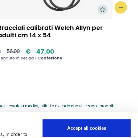
Bracciali calibrati Welch Allyn per
Bracc
adulti cm 14 x 54
15/21
€
47,00
€
56,00
€
50
enduto in set da
1 Confezione
Venduto
riservate a medici, istituti e aziende che utilizzano i prodotti
Accept all cookies
s, in order to