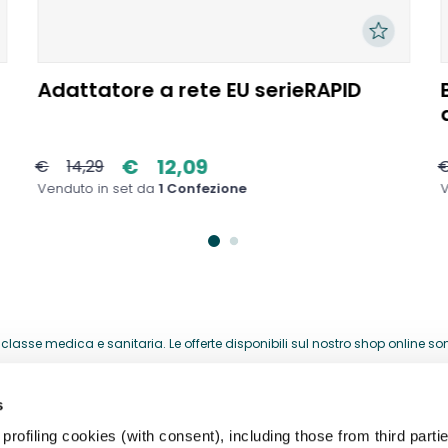
Adattatore a rete EU serieRAPID
€
12,09
€
14,29
Venduto in set da
1 Confezione
V
lasse medica e sanitaria. Le offerte disponibili sul nostro shop online sono 
acquistati per la loro attività professionale.
s
HELP CENTER
rofiling cookies (with consent), including those from third partie