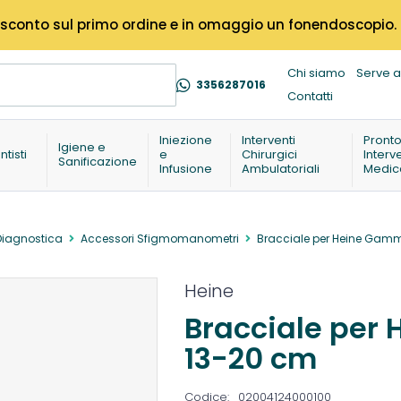
% di sconto sul primo ordine e in omaggio un fonendoscopio.
Chi siamo
Serve a
3356287016
Contatti
Iniezione
Interventi
Pront
Igiene e
ntisti
e
Chirurgici
Interv
Sanificazione
Infusione
Ambulatoriali
Medic
Diagnostica
Accessori Sfigmomanometri
Bracciale per Heine Gam
Heine
Bracciale per
13-20 cm
Codice:
02004124000100