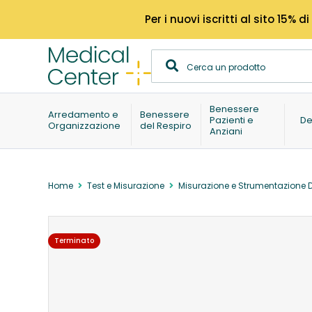
Per i nuovi iscritti al sito 15
Benessere
Arredamento e
Benessere
Pazienti e
De
Organizzazione
del Respiro
Anziani
Home
Test e Misurazione
Misurazione e Strumentazione 
Terminato