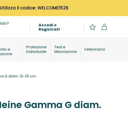
 Utilizza il codice: WELCOME1526
iuto?
Accedi o
Registrati
o
Protezione
Test e
ento e
Veterinaria
Individuale
Misurazione
azione
ma G diam. 13-20 cm
 Heine Gamma G diam.