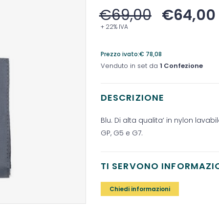
€
69,00
€
64,00
+ 22% IVA
Prezzo ivato:
€
78,08
Venduto in set da
1 Confezione
DESCRIZIONE
Blu. Di alta qualita’ in nylon la
GP, G5 e G7.
TI SERVONO INFORMAZI
Chiedi informazioni