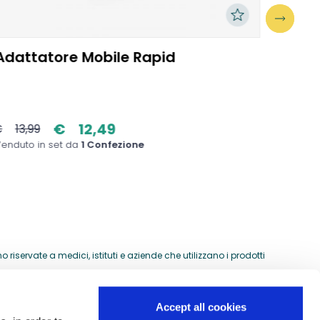
Adattatore Mobile Rapid
Bracc
15/21
€
12,49
€
13,99
€
50
enduto in set da
1 Confezione
Venduto
riservate a medici, istituti e aziende che utilizzano i prodotti
Accept all cookies