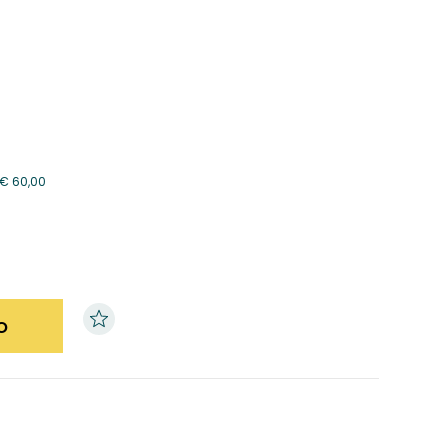
€
60,00
o