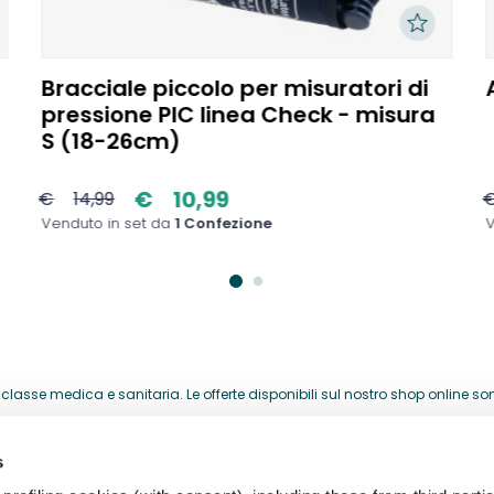
Bracciale piccolo per misuratori di
pressione PIC linea Check - misura
S (18-26cm)
€
10,99
€
14,99
Venduto in set da
1 Confezione
V
lasse medica e sanitaria. Le offerte disponibili sul nostro shop online sono 
acquistati per la loro attività professionale.
s
HELP CENTER