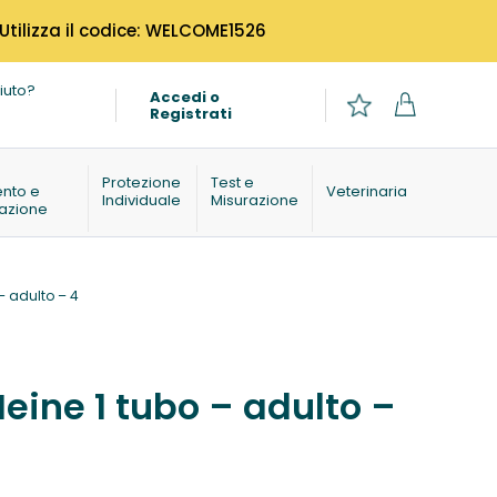
 Utilizza il codice: WELCOME1526
iuto?
Accedi o
Registrati
o
Protezione
Test e
ento e
Veterinaria
Individuale
Misurazione
azione
– adulto – 4
Heine 1 tubo – adulto –