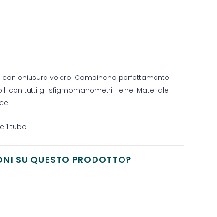
tà, con chiusura velcro. Combinano perfettamente
ili con tutti gli sfigmomanometri Heine. Materiale
ce.
ne 1 tubo
ONI SU QUESTO PRODOTTO?