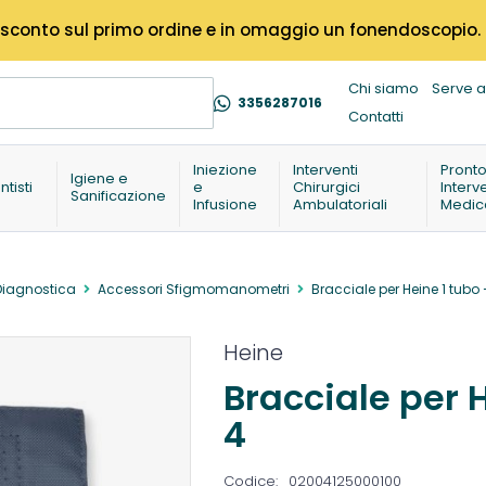
% di sconto sul primo ordine e in omaggio un fonendoscopio.
Chi siamo
Serve a
3356287016
Contatti
Iniezione
Interventi
Pront
Igiene e
ntisti
e
Chirurgici
Interv
Sanificazione
Infusione
Ambulatoriali
Medic
Diagnostica
Accessori Sfigmomanometri
Bracciale per Heine 1 tubo 
Heine
Bracciale per 
4
Codice:
02004125000100