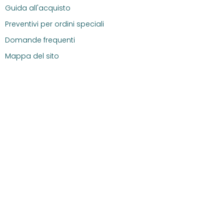
Guida all'acquisto
Preventivi per ordini speciali
Domande frequenti
Mappa del sito
Theras Consumer Health S.R.L. - Div. Medical Center - Partita IVA
14304560965
Informativa cookie
|
Condizioni di vendita
|
Privacy
policy