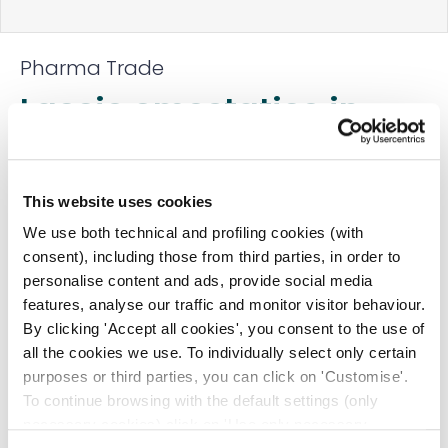
Pharma Trade
Laccio emostatico in
nitrile – 10 pezzi
Codice:
02000211000000
This website uses cookies
€
7,03
€
5,99
We use both technical and profiling cookies (with
+ 22% IVA
consent), including those from third parties, in order to
personalise content and ads, provide social media
Prezzo ivato:
€
7,31
features, analyse our traffic and monitor visitor behaviour.
Venduto in set da
1 Confezione
By clicking 'Accept all cookies', you consent to the use of
all the cookies we use. To individually select only certain
Prezzo migliore nei 30 giorni precedenti:
€
5,99
purposes or third parties, you can click on 'Customise'.
To continue browsing with the default settings (only
Quantità
necessary cookies) click on 'Use only necessary