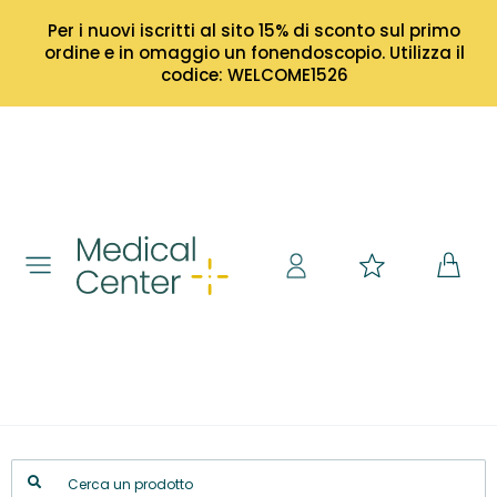
Per i nuovi iscritti al sito 15% di sconto sul primo
ordine e in omaggio un fonendoscopio. Utilizza il
codice: WELCOME1526