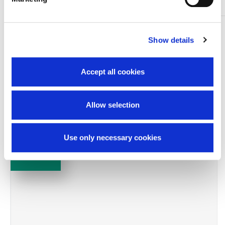
TI SERVONO INFORMAZIONI SU QUESTO
Show details
PRODOTTO?
Chiedi informazioni
Accept all cookies
Prodotti correlati
Allow selection
Use only necessary cookies
-15%