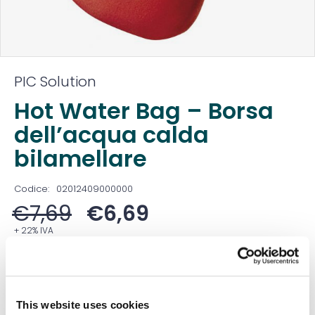
PIC Solution
Hot Water Bag – Borsa
dell’acqua calda
bilamellare
Codice:
02012409000000
€
7,69
€
6,69
+ 22% IVA
Prezzo ivato:
€
8,16
Venduto in set da
1 Confezione
This website uses cookies