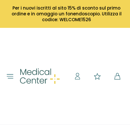
Per i nuovi iscritti al sito 15% di sconto sul primo
ordine e in omaggio un fonendoscopio. Utilizza il
codice: WELCOME1526