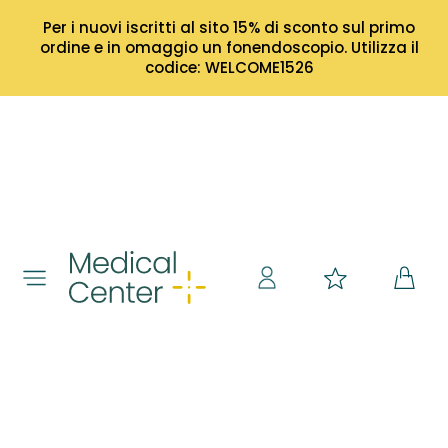
Per i nuovi iscritti al sito 15% di sconto sul primo
ordine e in omaggio un fonendoscopio. Utilizza il
codice: WELCOME1526