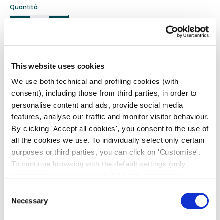
Quantità
Aggiungi al carrello
This website uses cookies
We use both technical and profiling cookies (with
consent), including those from third parties, in order to
DESCRIZIONE
personalise content and ads, provide social media
Kit di pronto soccorso con contenuto a norma DIN 13167.
features, analyse our traffic and monitor visitor behaviour.
Dotazione obbligatoria in Europa per moto e motocicli.
By clicking 'Accept all cookies', you consent to the use of
Borsetta in nylon colore rosso, cerniera e passante per
all the cookies we use. To individually select only certain
cintura, simbolo della croce e scritte “pronto soccorso”
purposes or third parties, you can click on 'Customise'.
in 5 lingue in colore bianco.
To continue browsing with the default settings (only
Fornito in astuccio di cartone singolo con finestre e
necessary cookies) click on 'Use only necessary
descrizioni in 4 lingue (IT, FR, GB, ES).
cookies'. For more information, please see our Cookie
Consent
CONTENUTO:
Policy. The cookie settings can be updated at any time
Necessary
Selection
1 cerotto rotolo m 5×2,5 cm
during navigation via the widget icon located at the