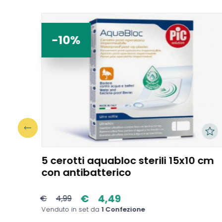
-10%
m con
5 cerotti aquabloc sterili 15x10 cm
con antibatterico
€
4,49
€
4,99
Venduto in set da
1 Confezione