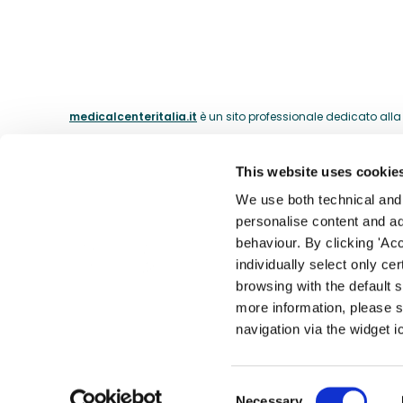
medicalcenteritalia.it
è un sito professionale dedicato alla c
This website uses cookie
ABOUT
We use both technical and p
personalise content and ads
La nostra 
behaviour. By clicking 'Acc
Il catalogo dei medici dal 1974.
individually select only ce
I nostri m
browsing with the default 
Contatti
more information, please s
Accessibil
navigation via the widget i
Theras Consumer Health S.R.L. - Div. Medical Center - Partita
Consent
Necessary