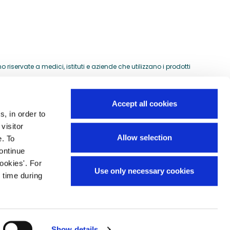
riservate a medici, istituti e aziende che utilizzano i prodotti
Accept all cookies
s, in order to
Guida all'acquisto
visitor
si
Allow selection
e. To
Preventivi per ordini speciali
continue
Domande frequenti
ookies'. For
Use only necessary cookies
Mappa del sito
 time during
Show details