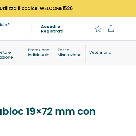
 Utilizza il codice: WELCOME1526
iuto?
Accedi o
Registrati
o
Protezione
Test e
ento e
Veterinaria
Individuale
Misurazione
azione
uabloc 19×72 mm con