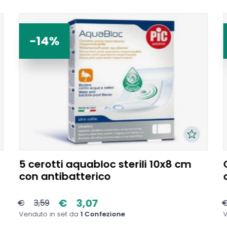
-14%
5 cerotti aquabloc sterili 10x8 cm
con antibatterico
€
3,07
€
3,59
Venduto in set da
1 Confezione
V