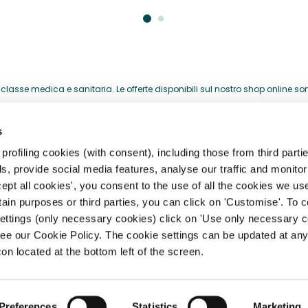
lasse medica e sanitaria. Le offerte disponibili sul nostro shop online sono 
acquistati per la loro attività professionale.
s
HELP CENTER
rofiling cookies (with consent), including those from third partie
, provide social media features, analyse our traffic and monitor 
storia
Registrazione, Profilo e Acces
ept all cookies', you consent to the use of all the cookies we us
rtain purposes or third parties, you can click on 'Customise'. To 
archi
Spedizioni, Consegne e Resi
settings (only necessary cookies) click on 'Use only necessary c
Pagamento e Fatturazione
ee our Cookie Policy. The cookie settings can be updated at any
ità
con located at the bottom left of the screen.
 IVA 14304560965
Preferences
Statistics
Marketing