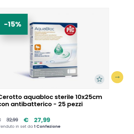
-15%
-1
Cerotto aquabloc sterile 10x25cm
10 c
con antibatterico - 25 pezzi
antib
€
27,99
€
32,99
€
1,31
enduto in set da
1 Confezione
Venduto