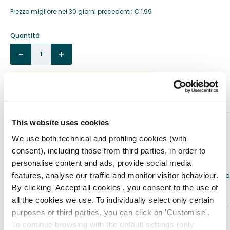
Prezzo migliore nei 30 giorni precedenti:
€
1,99
Quantità
Aggiungi al carrello
This website uses cookies
DESCRIZIONE
We use both technical and profiling cookies (with
Benda a rete tubolare per addome.
consent), including those from third parties, in order to
personalise content and ads, provide social media
Benda tubolare elastica, costituita da una rete a trama larga ad
estensibilità pluridirezionale, per il fissaggio di medicazioni su qualsia
features, analyse our traffic and monitor visitor behaviour.
parte del corpo.
By clicking 'Accept all cookies', you consent to the use of
L’alta elasticità del tessuto rende la benda particolarmente
all the cookies we use. To individually select only certain
conformabile ed adatta al fissaggio di medicazioni su aree mobili o
purposes or third parties, you can click on 'Customise'.
difficili da medicare con bende di fissaggio tradizionali.
To continue browsing with the default settings (only
Ha un’alta estensibilità ed un’alta resistenza alla trazione per una