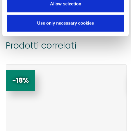
TI SERVONO INFORMAZIONI SU QUESTO
Allow selection
PRODOTTO?
Chiedi informazioni
Use only necessary cookies
Prodotti correlati
-18%