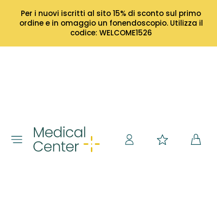
Per i nuovi iscritti al sito 15% di sconto sul primo
ordine e in omaggio un fonendoscopio. Utilizza il
codice: WELCOME1526