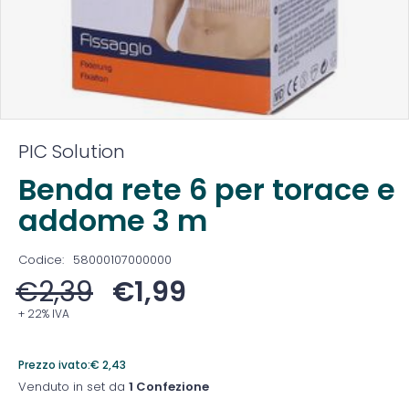
PIC Solution
Benda rete 6 per torace e
addome 3 m
Codice:
58000107000000
€
2,39
€
1,99
+ 22% IVA
Prezzo ivato:
€
2,43
Venduto in set da
1 Confezione