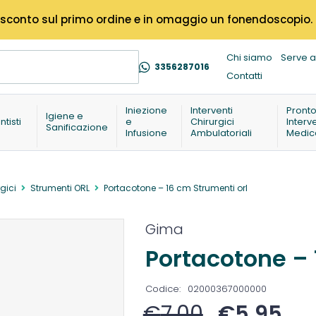
% di sconto sul primo ordine e in omaggio un fonendoscopio.
Chi siamo
Serve a
3356287016
Contatti
Iniezione
Interventi
Pront
Igiene e
ntisti
e
Chirurgici
Interv
Sanificazione
Infusione
Ambulatoriali
Medic
gici
Strumenti ORL
Portacotone – 16 cm Strumenti orl
Gima
Portacotone – 
Codice:
02000367000000
€
7,00
€
5,95