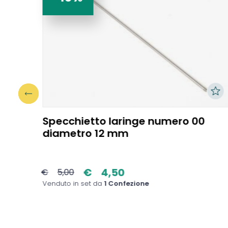
er
Specchietto laringe numero 00
i fig
diametro 12 mm
€
4,50
€
5,00
Venduto in set da
1 Confezione