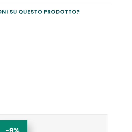
ONI SU QUESTO PRODOTTO?
-9%
-