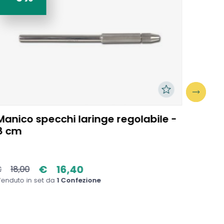
Manico specchi laringe regolabile -
Pinza
8 cm
dent
€
16,40
€
18,00
€
79
enduto in set da
1 Confezione
Venduto