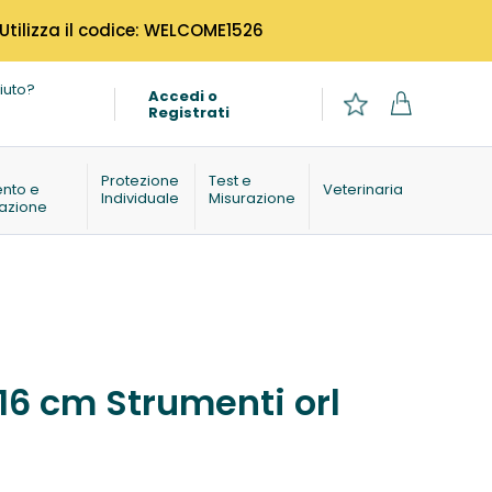
 Utilizza il codice: WELCOME1526
iuto?
Accedi o
Registrati
o
Protezione
Test e
ento e
Veterinaria
Individuale
Misurazione
azione
16 cm Strumenti orl