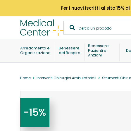
Per i nuovi iscritti al sito 15
Benessere
Arredamento e
Benessere
Pazienti e
De
Organizzazione
del Respiro
Anziani
Home
Interventi Chirurgici Ambulatoriali
Strumenti Chirur
-15%