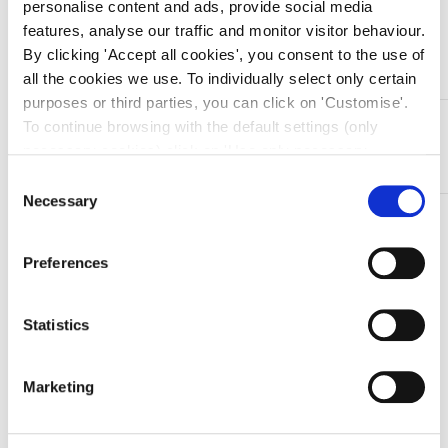
personalise content and ads, provide social media
features, analyse our traffic and monitor visitor behaviour.
Aggiungi al carrello
By clicking 'Accept all cookies', you consent to the use of
all the cookies we use. To individually select only certain
purposes or third parties, you can click on 'Customise'.
DESCRIZIONE
To continue browsing with the default settings (only
necessary cookies) click on 'Use only necessary
Pinza reggiteli in acciaio inox Crile – curva – 16 cm
cookies'. For more information, please see our Cookie
Consent
Policy. The cookie settings can be updated at any time
Necessary
Selection
TI SERVONO INFORMAZIONI SU QUESTO
during navigation via the widget icon located at the
PRODOTTO?
bottom left of the screen.
Preferences
Chiedi informazioni
Statistics
Prodotti correlati
Marketing