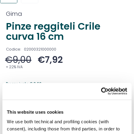
Gima
Pinze reggiteli Crile
curva 16 cm
Codice:
02000321000000
€
9,00
€
7,92
+ 22% IVA
Prezzo ivato:
€
9,66
Venduto in set da
1 Confezione
Prezzo migliore nei 30 giorni precedenti:
€
7,92
This website uses cookies
Quantità
We use both technical and profiling cookies (with
consent), including those from third parties, in order to