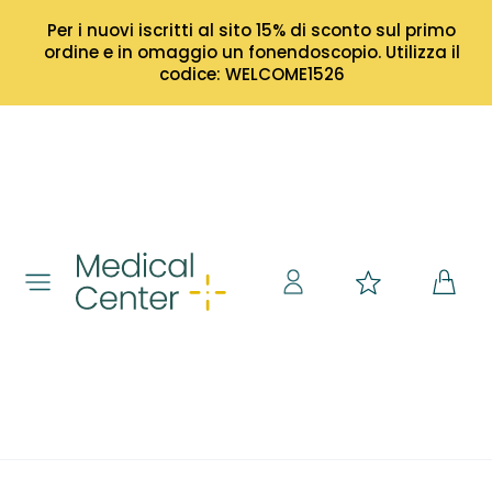
Per i nuovi iscritti al sito 15% di sconto sul primo
ordine e in omaggio un fonendoscopio. Utilizza il
codice: WELCOME1526