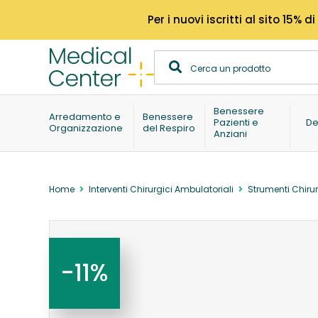
Per i nuovi iscritti al sito 15
Benessere
Arredamento e
Benessere
Pazienti e
De
Organizzazione
del Respiro
Anziani
Home
Interventi Chirurgici Ambulatoriali
Strumenti Chirur
-11%