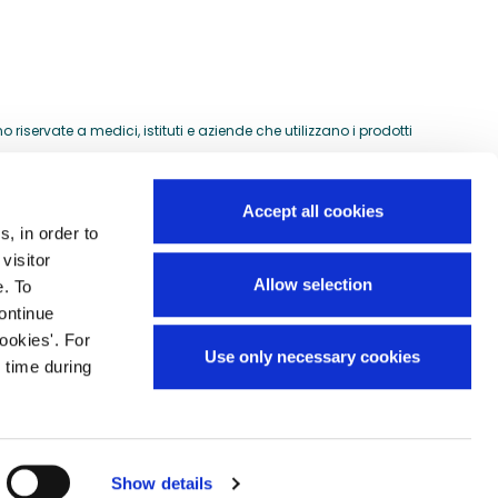
riservate a medici, istituti e aziende che utilizzano i prodotti
Accept all cookies
s, in order to
Guida all'acquisto
visitor
si
Allow selection
e. To
Preventivi per ordini speciali
continue
Domande frequenti
ookies'. For
Use only necessary cookies
Mappa del sito
 time during
Show details