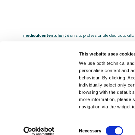
medicalcenteritalia.it
è un sito professionale dedicato alla c
This website uses cookie
ABOUT
We use both technical and p
personalise content and ads
La nostra 
behaviour. By clicking 'Acc
Il catalogo dei medici dal 1974.
individually select only ce
I nostri m
browsing with the default 
Contatti
more information, please s
Accessibil
navigation via the widget i
Theras Consumer Health S.R.L. - Div. Medical Center - Partita
Consent
Necessary
Informativa cookie
|
Condizioni di vendita
|
Privacy po
Selection