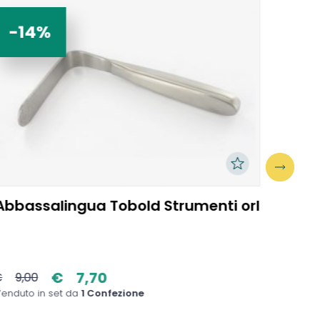
-14%
-1
Abbassalingua Tobold Strumenti orl
Spec
diam
€
7,70
€
9,00
€
5,0
enduto in set da
1 Confezione
Venduto