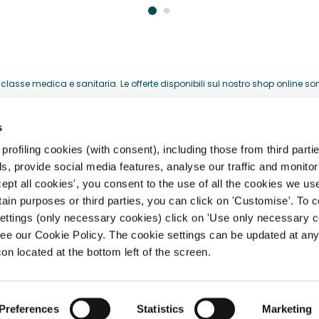
lasse medica e sanitaria. Le offerte disponibili sul nostro shop online sono 
acquistati per la loro attività professionale.
s
HELP CENTER
rofiling cookies (with consent), including those from third partie
, provide social media features, analyse our traffic and monitor 
storia
Registrazione, Profilo e Acces
ept all cookies', you consent to the use of all the cookies we us
rtain purposes or third parties, you can click on 'Customise'. To 
archi
Spedizioni, Consegne e Resi
settings (only necessary cookies) click on 'Use only necessary c
Pagamento e Fatturazione
ee our Cookie Policy. The cookie settings can be updated at any
ità
con located at the bottom left of the screen.
 IVA 14304560965
Preferences
Statistics
Marketing
licy