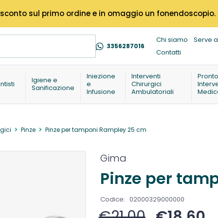
% di sconto sul primo ordine e in omaggio un fonendoscopio.
Chi siamo
Serve a
3356287016
Contatti
Iniezione
Interventi
Pront
Igiene e
ntisti
e
Chirurgici
Interv
Sanificazione
Infusione
Ambulatoriali
Medic
gici
Pinze
Pinze per tamponi Rampley 25 cm
Gima
Pinze per tam
Codice:
02000329000000
€
21,00
€
18,60