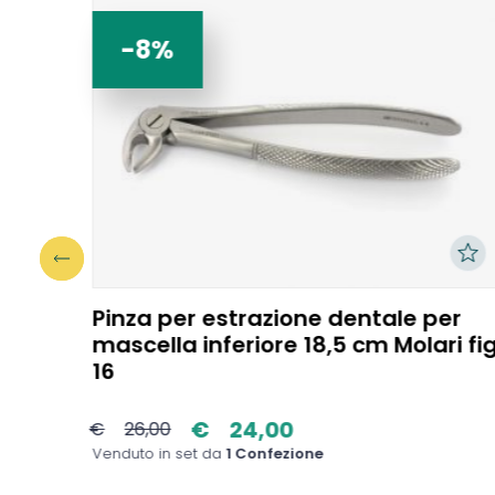
-8%
ile -
Pinza per estrazione dentale per
mascella inferiore 18,5 cm Molari fi
16
€
24,00
€
26,00
Venduto in set da
1 Confezione