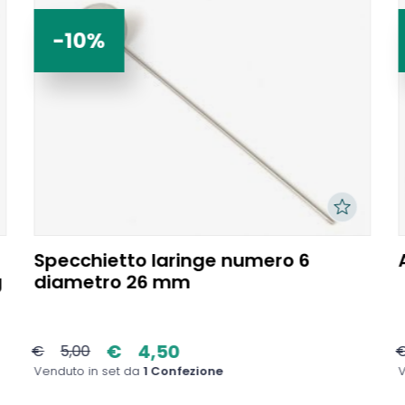
-10%
Specchietto laringe numero 6
g
diametro 26 mm
€
4,50
€
5,00
Venduto in set da
1 Confezione
V