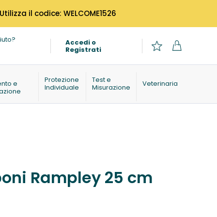
 Utilizza il codice: WELCOME1526
iuto?
Accedi o
Registrati
o
Protezione
Test e
ento e
Veterinaria
Individuale
Misurazione
azione
poni Rampley 25 cm