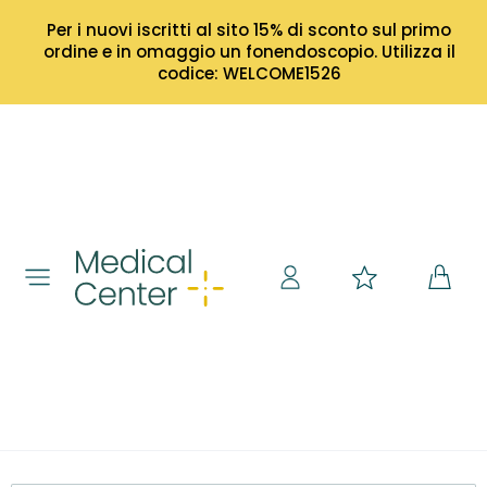
Per i nuovi iscritti al sito 15% di sconto sul primo
ordine e in omaggio un fonendoscopio. Utilizza il
codice: WELCOME1526