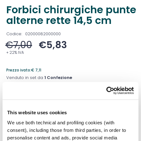
Forbici chirurgiche punte
alterne rette 14,5 cm
Codice:
02000082000000
€
7,00
€
5,83
+ 22% IVA
Prezzo ivato:
€
7,11
Venduto in set da
1 Confezione
Prezzo migliore nei 30 giorni precedenti:
€
5,83
Quantità
This website uses cookies
We use both technical and profiling cookies (with
consent), including those from third parties, in order to
Aggiungi al carrello
personalise content and ads, provide social media