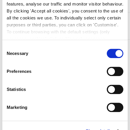
features, analyse our traffic and monitor visitor behaviour.
By clicking 'Accept all cookies', you consent to the use of
all the cookies we use. To individually select only certain
DESCRIZIONE
purposes or third parties, you can click on 'Customise'.
In acciaio Inox
To continue browsing with the default settings (only
necessary cookies) click on 'Use only necessary
cookies'. For more information, please see our Cookie
TI SERVONO INFORMAZIONI SU QUESTO
Consent
Policy. The cookie settings can be updated at any time
Necessary
Selection
PRODOTTO?
during navigation via the widget icon located at the
Chiedi informazioni
bottom left of the screen.
Preferences
Prodotti correlati
Statistics
Marketing
-9%