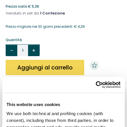
Prezzo ivato:
€
5,36
Venduto in set da
1 Confezione
Prezzo migliore nei 30 giorni precedenti:
€
4,39
Quantità
Aggiungi al carrello
DESCRIZIONE
Medicazione adesiva post-operatoria dedicata/adatta
This website uses cookies
alle
pelli particolarmente sensibili e fragili, con tampone
We use both technical and profiling cookies (with
assorbente.
consent), including those from third parties, in order to