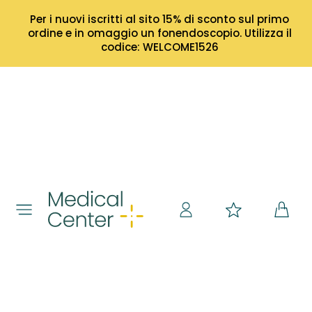
Per i nuovi iscritti al sito 15% di sconto sul primo
ordine e in omaggio un fonendoscopio. Utilizza il
codice: WELCOME1526