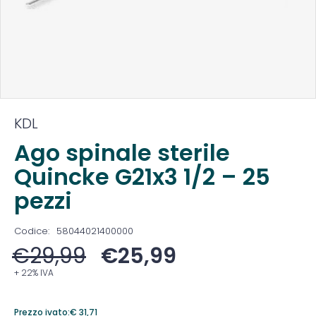
KDL
Ago spinale sterile
Quincke G21x3 1/2 – 25
pezzi
Codice:
58044021400000
€
29,99
€
25,99
+ 22% IVA
Prezzo ivato:
€
31,71