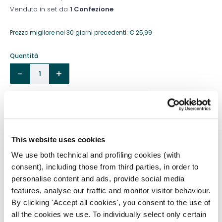
Venduto in set da
1 Confezione
Prezzo migliore nei 30 giorni precedenti:
€
25,99
Quantità
Aggiungi al carrello
This website uses cookies
DESCRIZIONE
We use both technical and profiling cookies (with
Ago spinale con punta atraumatica Quincke. Sterile
consent), including those from third parties, in order to
monouso, apirogeno, non tossico.
personalise content and ads, provide social media
features, analyse our traffic and monitor visitor behaviour.
Caratteristiche generali:
By clicking 'Accept all cookies', you consent to the use of
– Cono Luer Lock trasparente a conformazione
all the cookies we use. To individually select only certain
anatomica.