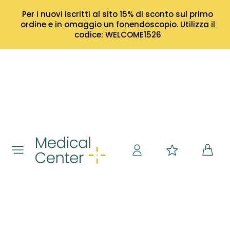
Per i nuovi iscritti al sito 15% di sconto sul primo
ordine e in omaggio un fonendoscopio. Utilizza il
codice: WELCOME1526