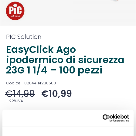
PIC Solution
EasyClick Ago
ipodermico di sicurezza
23G 1 1/4 – 100 pezzi
Codice:
02044114230500
€
14,99
€
10,99
+ 22% IVA
Prezzo ivato:
€
13,41
Venduto in set da
1 Confezione