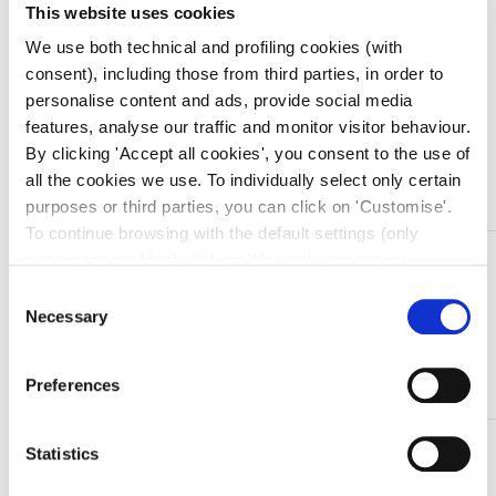
This website uses cookies
Prezzo migliore nei 30 giorni precedenti:
€
10,99
We use both technical and profiling cookies (with
Quantità
consent), including those from third parties, in order to
personalise content and ads, provide social media
features, analyse our traffic and monitor visitor behaviour.
By clicking 'Accept all cookies', you consent to the use of
Aggiungi al carrello
all the cookies we use. To individually select only certain
purposes or third parties, you can click on 'Customise'.
To continue browsing with the default settings (only
DESCRIZIONE
necessary cookies) click on 'Use only necessary
cookies'. For more information, please see our Cookie
Ago ipodermico di sicurezza, sterile, monouso,
Consent
Policy. The cookie settings can be updated at any time
Necessary
apirogeno, atossico.
Selection
during navigation via the widget icon located at the
bottom left of the screen.
mm 0,60×30 mm
Preferences
TI SERVONO INFORMAZIONI SU QUESTO
Statistics
PRODOTTO?