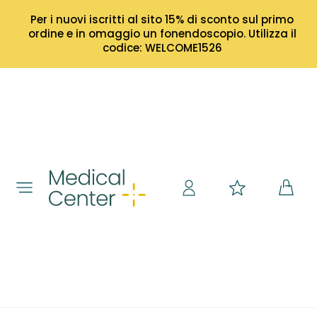
Per i nuovi iscritti al sito 15% di sconto sul primo
ordine e in omaggio un fonendoscopio. Utilizza il
codice: WELCOME1526